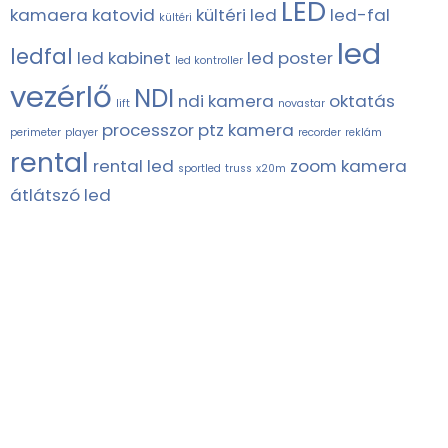
LED
kamaera
katovid
kültéri led
led-fal
kültéri
led
ledfal
led kabinet
led poster
led kontroller
vezérlő
NDI
ndi kamera
oktatás
lift
novastar
processzor
ptz kamera
perimeter
player
recorder
reklám
rental
rental led
zoom kamera
sportled
truss
x20m
átlátszó led