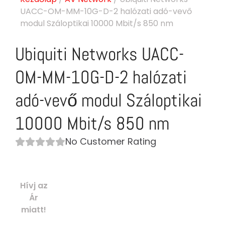
UACC-OM-MM-10G-D-2 halózati adó-vevő
modul Száloptikai 10000 Mbit/s 850 nm
Ubiquiti Networks UACC-
OM-MM-10G-D-2 halózati
adó-vevő modul Száloptikai
10000 Mbit/s 850 nm
No Customer Rating
Hívj az
Ár
miatt!