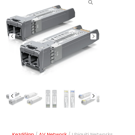
Kezdőlap
/
AV Network
/ Ubiquiti Networks