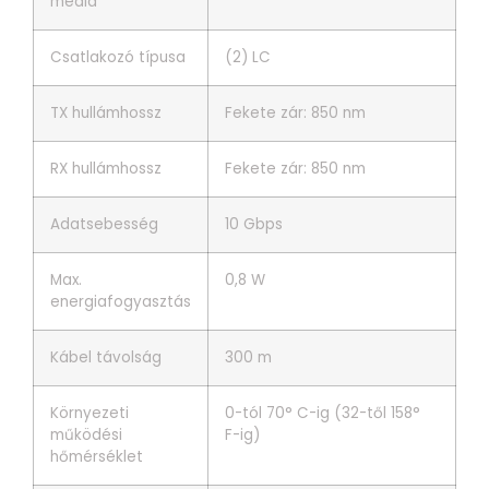
média
Csatlakozó típusa
(2) LC
TX hullámhossz
Fekete zár: 850 nm
RX hullámhossz
Fekete zár: 850 nm
Adatsebesség
10 Gbps
Max.
0,8 W
energiafogyasztás
Kábel távolság
300 m
Környezeti
0-tól 70° C-ig (32-től 158°
működési
F-ig)
hőmérséklet