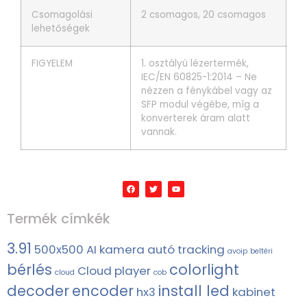
Csomagolási
2 csomagos, 20 csomagos
lehetőségek
FIGYELEM
1. osztályú lézertermék,
IEC/EN 60825-1:2014 – Ne
nézzen a fénykábel vagy az
SFP modul végébe, míg a
konverterek áram alatt
vannak.
Termék címkék
3.91
500x500
AI kamera
autó tracking
avoip
beltéri
bérlés
colorlight
Cloud player
cloud
cob
decoder
encoder
install led
hx3
kabinet