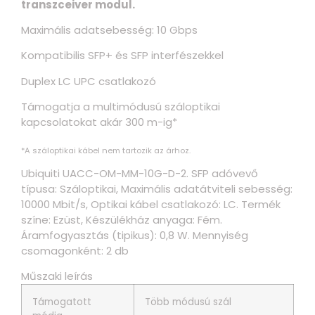
transzceiver modul.
Maximális adatsebesség: 10 Gbps
Kompatibilis SFP+ és SFP interfészekkel
Duplex LC UPC csatlakozó
Támogatja a multimódusú száloptikai
kapcsolatokat akár 300 m-ig*
*A száloptikai kábel nem tartozik az árhoz.
Ubiquiti UACC-OM-MM-10G-D-2. SFP adóvevő
típusa: Száloptikai, Maximális adatátviteli sebesség:
10000 Mbit/s, Optikai kábel csatlakozó: LC. Termék
színe: Ezüst, Készülékház anyaga: Fém.
Áramfogyasztás (tipikus): 0,8 W. Mennyiség
csomagonként: 2 db
Műszaki leírás
Támogatott
Több módusú szál