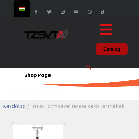
Catalog
Shop Page
Kategóriák
Kezdőlap
/ “truss” címkével rendelkező termékek