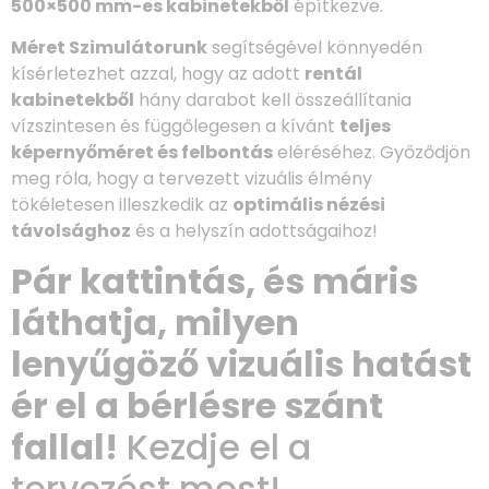
500×500 mm-es kabinetekből
építkezve.
Méret Szimulátorunk
segítségével könnyedén
kísérletezhet azzal, hogy az adott
rentál
kabinetekből
hány darabot kell összeállítania
vízszintesen és függőlegesen a kívánt
teljes
képernyőméret és felbontás
eléréséhez. Győződjön
meg róla, hogy a tervezett vizuális élmény
tökéletesen illeszkedik az
optimális nézési
távolsághoz
és a helyszín adottságaihoz!
Pár kattintás, és máris
láthatja, milyen
lenyűgöző vizuális hatást
ér el a bérlésre szánt
fallal!
Kezdje el a
tervezést most!