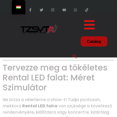
Catalog
Tervezze meg a tökéletes
Rental LED falat: Méret
Szimulátor
Ne bízza a véletlenre a show-t! Tudja pontosan,
mekkora
Rental LED falra
van szüksége a következő
rendezvényére, kiállításra vagy koncertre, kizárólag