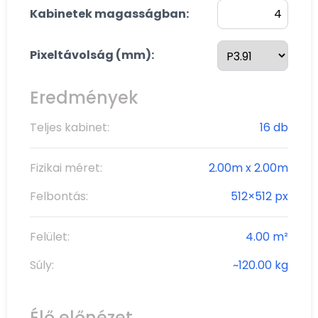
Kabinetek magasságban:
Pixeltávolság (mm):
Eredmények
Teljes kabinet:
16 db
Fizikai méret:
2.00m x 2.00m
Felbontás:
512×512 px
Felület:
4.00 m²
Súly:
~120.00 kg
Élő előnézet