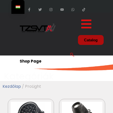
Catalog
Shop Page
Kategóriák
Kezdőlap
/ ProLight