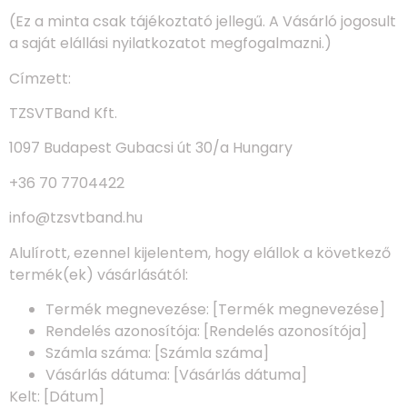
(Ez a minta csak tájékoztató jellegű. A Vásárló jogosult
a saját elállási nyilatkozatot megfogalmazni.)
Címzett:
TZSVTBand Kft.
1097 Budapest Gubacsi út 30/a Hungary
+36 70 7704422
info@tzsvtband.hu
Alulírott, ezennel kijelentem, hogy elállok a következő
termék(ek) vásárlásától:
Termék megnevezése: [Termék megnevezése]
Rendelés azonosítója: [Rendelés azonosítója]
Számla száma: [Számla száma]
Vásárlás dátuma: [Vásárlás dátuma]
Kelt: [Dátum]