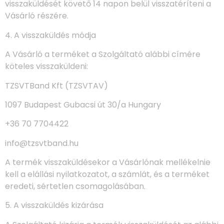
visszaküldését követő 14 napon belül visszatéríteni a
Vásárló részére.
4. A visszaküldés módja
A Vásárló a terméket a Szolgáltató alábbi címére
köteles visszaküldeni:
TZSVTBand Kft (TZSVTAV)
1097 Budapest Gubacsi út 30/a Hungary
+36 70 7704422
info@tzsvtband.hu
A termék visszaküldésekor a Vásárlónak mellékelnie
kell a elállási nyilatkozatot, a számlát, és a terméket
eredeti, sértetlen csomagolásában.
5. A visszaküldés kizárása