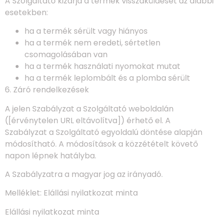
A Szolgáltató kizárja a termék visszaküldését az alábbi
esetekben:
ha a termék sérült vagy hiányos
ha a termék nem eredeti, sértetlen
csomagolásában van
ha a termék használati nyomokat mutat
ha a termék leplombált és a plomba sérült
6. Záró rendelkezések
A jelen Szabályzat a Szolgáltató weboldalán
([érvénytelen URL eltávolítva]) érhető el. A
Szabályzat a Szolgáltató egyoldalú döntése alapján
módosítható. A módosítások a közzétételt követő
napon lépnek hatályba.
A Szabályzatra a magyar jog az irányadó.
Melléklet: Elállási nyilatkozat minta
Elállási nyilatkozat minta