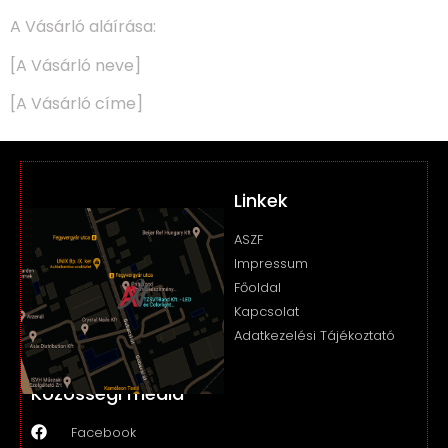
A Vásárló aláírása:
[A Vásárló neve]
[A Vásárló címe]
Linkek
ASZF
Impressum
Főoldal
Kapcsolat
Adatkezelési Tájékoztató
Közösségi média
Facebook