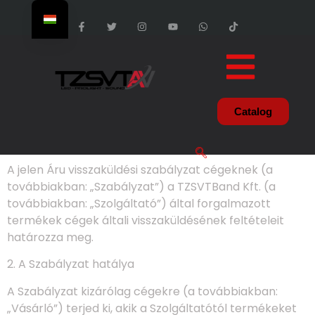
Catalog
A jelen Áru visszaküldési szabályzat cégeknek (a
továbbiakban: „Szabályzat”) a TZSVTBand Kft. (a
továbbiakban: „Szolgáltató”) által forgalmazott
termékek cégek általi visszaküldésének feltételeit
határozza meg.
2. A Szabályzat hatálya
A Szabályzat kizárólag cégekre (a továbbiakban:
„Vásárló”) terjed ki, akik a Szolgáltatótól termékeket