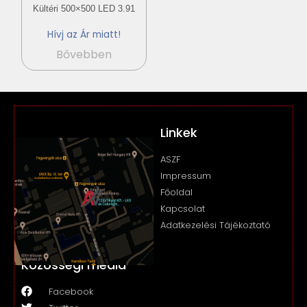
Kültéri 500×500 LED 3.91
Hívj az Ár miatt!
Bővebben
Linkek
ASZF
Impressum
Főoldal
Kapcsolat
Adatkezelési Tájékoztató
Közösségi média
Facebook