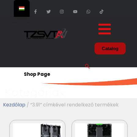
Catalog
Shop Page
Kategóriák
Kezdőlap
/ “3.91” címkével rendelkező termékek