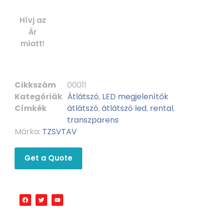
Hívj az
Ár
miatt!
Cikkszám
00011
Kategóriák
Átlátszó
,
LED megjelenítők
Címkék
átlátszó
,
átlátszó led
,
rental
,
transzparens
Márka:
TZSVTAV
Get a Quote