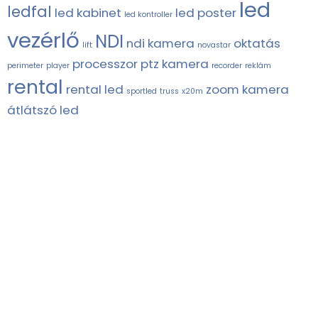
led
ledfal
led kabinet
led poster
led kontroller
vezérlő
NDI
ndi kamera
oktatás
lift
novastar
processzor
ptz kamera
perimeter
player
recorder
reklám
rental
rental led
zoom kamera
sportled
truss
x20m
átlátszó led