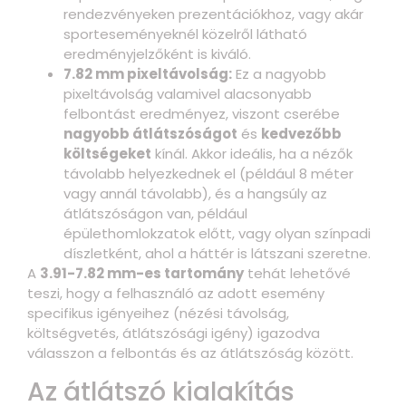
rendezvényeken prezentációkhoz, vagy akár
sporteseményeknél közelről látható
eredményjelzőként is kiváló.
7.82 mm pixeltávolság:
Ez a nagyobb
pixeltávolság valamivel alacsonyabb
felbontást eredményez, viszont cserébe
nagyobb átlátszóságot
és
kedvezőbb
költségeket
kínál. Akkor ideális, ha a nézők
távolabb helyezkednek el (például 8 méter
vagy annál távolabb), és a hangsúly az
átlátszóságon van, például
épülethomlokzatok előtt, vagy olyan színpadi
díszletként, ahol a háttér is látszani szeretne.
A
3.91-7.82 mm-es tartomány
tehát lehetővé
teszi, hogy a felhasználó az adott esemény
specifikus igényeihez (nézési távolság,
költségvetés, átlátszósági igény) igazodva
válasszon a felbontás és az átlátszóság között.
Az átlátszó kialakítás