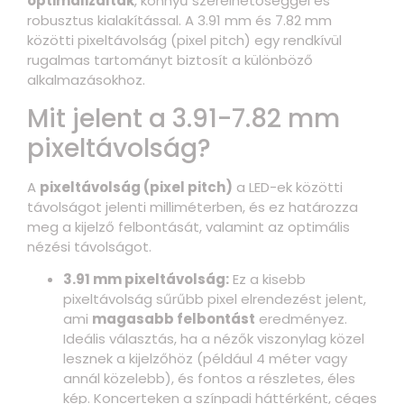
optimalizáltak
, könnyű szerelhetőséggel és
robusztus kialakítással. A 3.91 mm és 7.82 mm
közötti pixeltávolság (pixel pitch) egy rendkívül
rugalmas tartományt biztosít a különböző
alkalmazásokhoz.
Mit jelent a 3.91-7.82 mm
pixeltávolság?
A
pixeltávolság (pixel pitch)
a LED-ek közötti
távolságot jelenti milliméterben, és ez határozza
meg a kijelző felbontását, valamint az optimális
nézési távolságot.
3.91 mm pixeltávolság:
Ez a kisebb
pixeltávolság sűrűbb pixel elrendezést jelent,
ami
magasabb felbontást
eredményez.
Ideális választás, ha a nézők viszonylag közel
lesznek a kijelzőhöz (például 4 méter vagy
annál közelebb), és fontos a részletes, éles
kép. Koncerteken a színpadi háttérként, céges