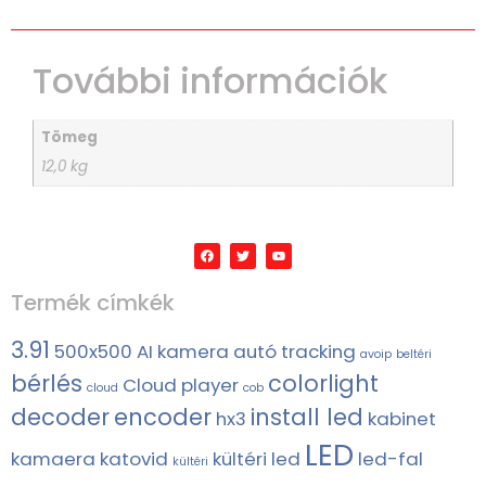
További információk
Tömeg
12,0 kg
Termék címkék
3.91
500x500
AI kamera
autó tracking
avoip
beltéri
bérlés
colorlight
Cloud player
cloud
cob
decoder
encoder
install led
hx3
kabinet
LED
kamaera
katovid
kültéri led
led-fal
kültéri