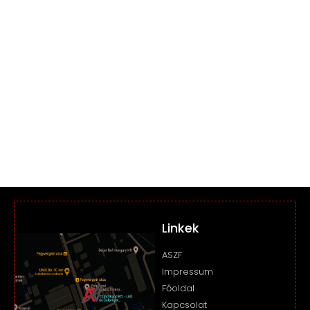
Linkek
ASZF
Impressum
Főoldal
Kapcsolat