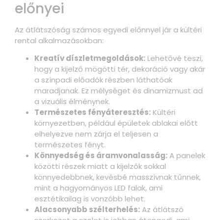
előnyei
Az átlátszóság számos egyedi előnnyel jár a kültéri
rental alkalmazásokban:
Kreatív díszletmegoldások:
Lehetővé teszi,
hogy a kijelző mögötti tér, dekoráció vagy akár
a színpadi előadók részben láthatóak
maradjanak. Ez mélységet és dinamizmust ad
a vizuális élménynek.
Természetes fényáteresztés:
Kültéri
környezetben, például épületek ablakai előtt
elhelyezve nem zárja el teljesen a
természetes fényt.
Könnyedség és áramvonalasság:
A panelek
közötti részek miatt a kijelzők sokkal
könnyedebbnek, kevésbé masszívnak tűnnek,
mint a hagyományos LED falak, ami
esztétikailag is vonzóbb lehet.
Alacsonyabb szélterhelés:
Az átlátszó