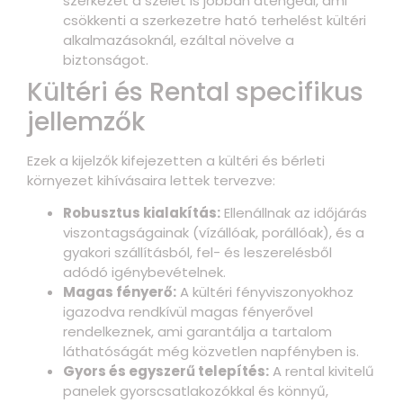
szerkezet a szelet is jobban átengedi, ami
csökkenti a szerkezetre ható terhelést kültéri
alkalmazásoknál, ezáltal növelve a
biztonságot.
Kültéri és Rental specifikus
jellemzők
Ezek a kijelzők kifejezetten a kültéri és bérleti
környezet kihívásaira lettek tervezve:
Robusztus kialakítás:
Ellenállnak az időjárás
viszontagságainak (vízállóak, porállóak), és a
gyakori szállításból, fel- és leszerelésből
adódó igénybevételnek.
Magas fényerő:
A kültéri fényviszonyokhoz
igazodva rendkívül magas fényerővel
rendelkeznek, ami garantálja a tartalom
láthatóságát még közvetlen napfényben is.
Gyors és egyszerű telepítés:
A rental kivitelű
panelek gyorscsatlakozókkal és könnyű,