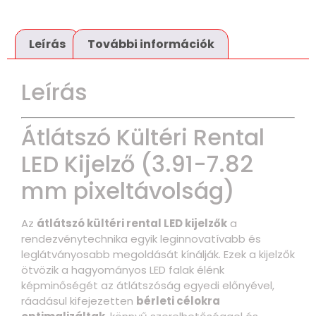
Leírás
További információk
Leírás
Átlátszó Kültéri Rental
LED Kijelző (3.91-7.82
mm pixeltávolság)
Az
átlátszó kültéri rental LED kijelzők
a
rendezvénytechnika egyik leginnovatívabb és
leglátványosabb megoldását kínálják. Ezek a kijelzők
ötvözik a hagyományos LED falak élénk
képminőségét az átlátszóság egyedi előnyével,
ráadásul kifejezetten
bérleti célokra