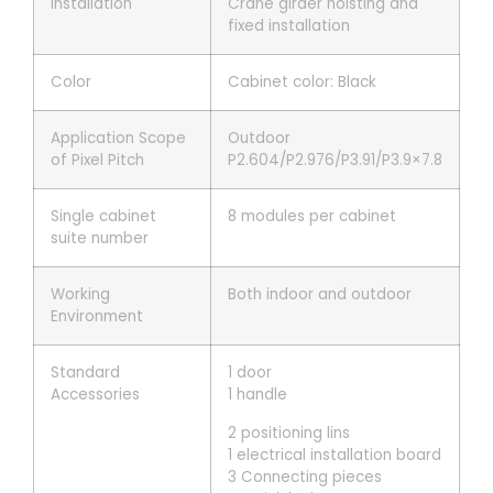
Installation
Crane girder hoisting and
fixed installation
Color
Cabinet color: Black
Application Scope
Outdoor
of Pixel Pitch
P2.604/P2.976/P3.91/P3.9×7.8
Single cabinet
8 modules per cabinet
suite number
Working
Both indoor and outdoor
Environment
Standard
1 door
Accessories
1 handle
2 positioning lins
1 electrical installation board
3 Connecting pieces