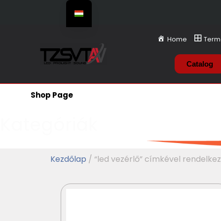
Home
Term
Catalog
Shop Page
Kategóriák
Kezdőlap
/ “led vezérlő” címkével rendelk