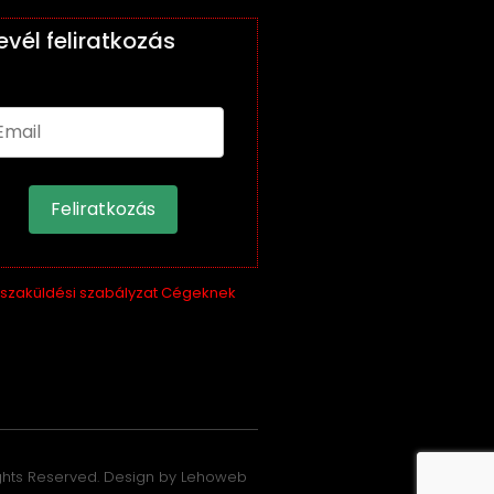
levél feliratkozás
Feliratkozás
sszaküldési szabályzat Cégeknek
ights Reserved. Design by Lehoweb