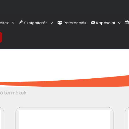
ékek
Szolgáltatás
Referenciák
Kapcsolat
ező termékek