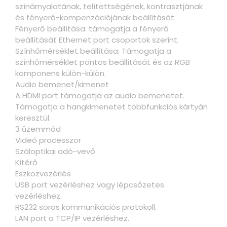
színárnyalatának, telítettségének, kontrasztjának
és fényerő-kompenzációjának beállítását.
Fényerő beállítása: támogatja a fényerő
beállítását Ethernet port csoportok szerint.
Színhőmérséklet beállítása: Támogatja a
színhőmérséklet pontos beállítását és az RGB
komponens külön-külön.
Audio bemenet/kimenet
A HDMI port támogatja az audio bemenetet.
Támogatja a hangkimenetet többfunkciós kártyán
keresztül.
3 üzemmód
Videó processzor
Száloptikai adó-vevő
Kitérő
Eszközvezérlés
USB port vezérléshez vagy lépcsőzetes
vezérléshez.
RS232 soros kommunikációs protokoll.
LAN port a TCP/IP vezérléshez.