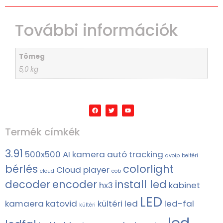
További információk
Tömeg
5,0 kg
Termék címkék
3.91
500x500
AI kamera
autó tracking
avoip
beltéri
bérlés
colorlight
Cloud player
cloud
cob
decoder
encoder
install led
hx3
kabinet
LED
kamaera
katovid
kültéri led
led-fal
kültéri
led