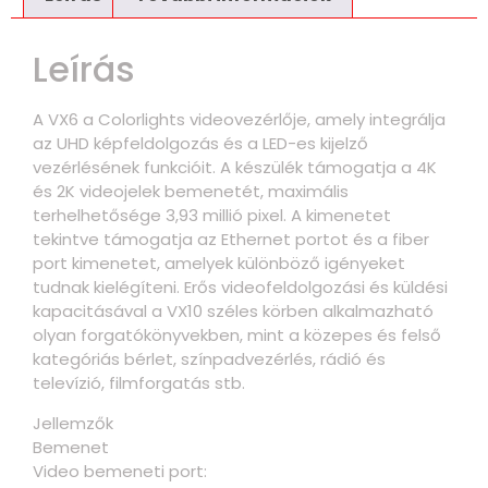
Leírás
A VX6 a Colorlights videovezérlője, amely integrálja
az UHD képfeldolgozás és a LED-es kijelző
vezérlésének funkcióit. A készülék támogatja a 4K
és 2K videojelek bemenetét, maximális
terhelhetősége 3,93 millió pixel. A kimenetet
tekintve támogatja az Ethernet portot és a fiber
port kimenetet, amelyek különböző igényeket
tudnak kielégíteni. Erős videofeldolgozási és küldési
kapacitásával a VX10 széles körben alkalmazható
olyan forgatókönyvekben, mint a közepes és felső
kategóriás bérlet, színpadvezérlés, rádió és
televízió, filmforgatás stb.
Jellemzők
Bemenet
Video bemeneti port: