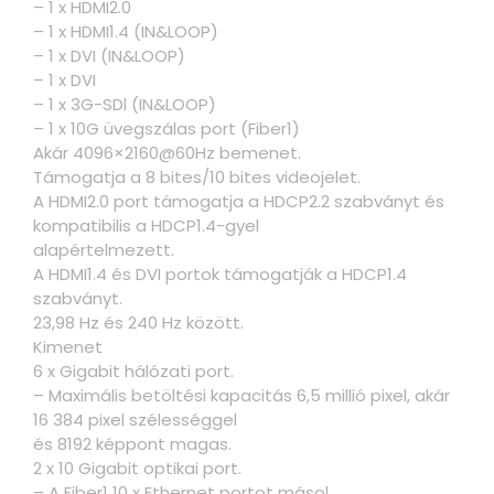
– 1 x HDMI2.0
– 1 x HDMI1.4 (IN&LOOP)
– 1 x DVI (IN&LOOP)
– 1 x DVI
– 1 x 3G-SDl (IN&LOOP)
– 1 x 10G üvegszálas port (Fiber1)
Akár 4096×2160@60Hz bemenet.
Támogatja a 8 bites/10 bites videojelet.
A HDMI2.0 port támogatja a HDCP2.2 szabványt és
kompatibilis a HDCP1.4-gyel
alapértelmezett.
A HDMI1.4 és DVI portok támogatják a HDCP1.4
szabványt.
23,98 Hz és 240 Hz között.
Kimenet
6 x Gigabit hálózati port.
– Maximális betöltési kapacitás 6,5 millió pixel, akár
16 384 pixel szélességgel
és 8192 képpont magas.
2 x 10 Gigabit optikai port.
– A Fiber1 10 x Ethernet portot másol.