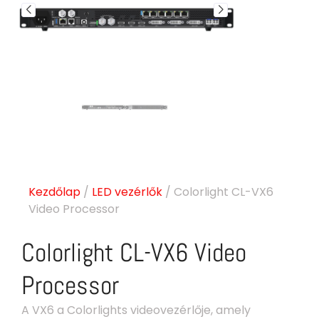
Kezdőlap
/
LED vezérlők
/ Colorlight CL-VX6
Video Processor
Colorlight CL-VX6 Video
Processor
A VX6 a Colorlights videovezérlője, amely