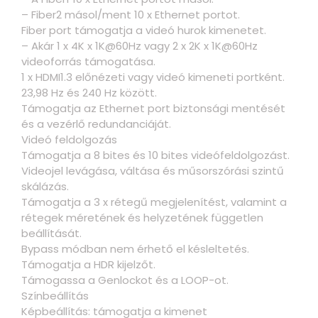
– Fiber2 másol/ment 10 x Ethernet portot.
Fiber port támogatja a videó hurok kimenetet.
– Akár 1 x 4K x 1K@60Hz vagy 2 x 2K x 1K@60Hz
videoforrás támogatása.
1 x HDMI1.3 előnézeti vagy videó kimeneti portként.
23,98 Hz és 240 Hz között.
Támogatja az Ethernet port biztonsági mentését
és a vezérlő redundanciáját.
Videó feldolgozás
Támogatja a 8 bites és 10 bites videófeldolgozást.
Videojel levágása, váltása és műsorszórási szintű
skálázás.
Támogatja a 3 x rétegű megjelenítést, valamint a
rétegek méretének és helyzetének független
beállítását.
Bypass módban nem érhető el késleltetés.
Támogatja a HDR kijelzőt.
Támogassa a Genlockot és a LOOP-ot.
Színbeállítás
Képbeállítás: támogatja a kimenet