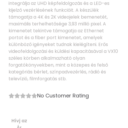
integrálja az UHD képfeldolgozás és a LED-es
kijelző vezérlésének funkcióit. A készülék
támogatja a 4K és 2K videojelek bemenetét,
maximális terhelhetősége 3,93 millió pixel. A
kimenetet tekintve támogatja az Ethernet
portot és a fiber port kimenetet, amelyek
különböző igényeket tudnak kielégíteni. Erős
videofeldolgozási és küldési kapacitásával a VX10
széles körben alkalmazható olyan
forgatókönyvekben, mint a közepes és felső
kategóriás bérlet, színpadvezérlés, rádió és
televízió, filmforgatás stb.
No Customer Rating
Hívj az
Ár