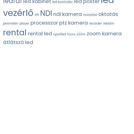
ledfal
led kabinet
led poster
led kontroller
vezérlő
NDI
ndi kamera
oktatás
lift
novastar
processzor
ptz kamera
perimeter
player
recorder
reklám
rental
rental led
zoom kamera
sportled
truss
x20m
átlátszó led