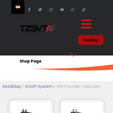
Catalog
Shop Page
Kategóriák
Kezdőlap
/
AVoIP System
/ NDI Encoder-Decoder