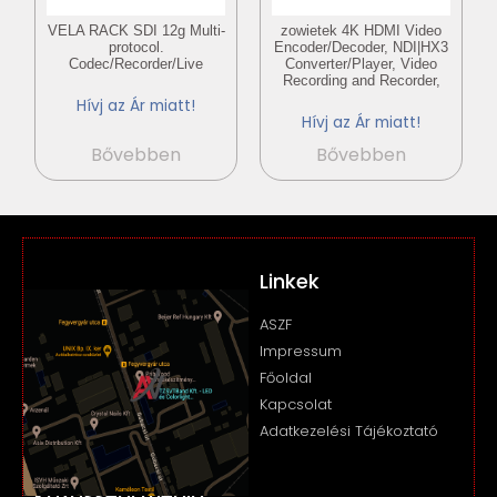
VELA RACK SDI 12g Multi-
zowietek 4K HDMI Video
protocol.
Encoder/Decoder, NDI|HX3
Codec/Recorder/Live
Converter/Player, Video
Recording and Recorder,
Hívj az Ár miatt!
Hívj az Ár miatt!
Bővebben
Bővebben
Linkek
ASZF
Impressum
Főoldal
Kapcsolat
Adatkezelési Tájékoztató
Közösségi média