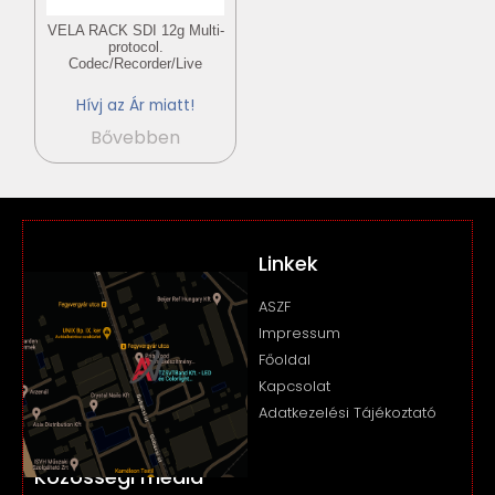
VELA RACK SDI 12g Multi-
protocol.
Codec/Recorder/Live
Hívj az Ár miatt!
Bővebben
Linkek
ASZF
Impressum
Főoldal
Kapcsolat
Adatkezelési Tájékoztató
Közösségi média