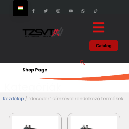
Catalog
Shop Page
Kategóriák
Kezdőlap
/ “decoder” címkével rendelkező termékek