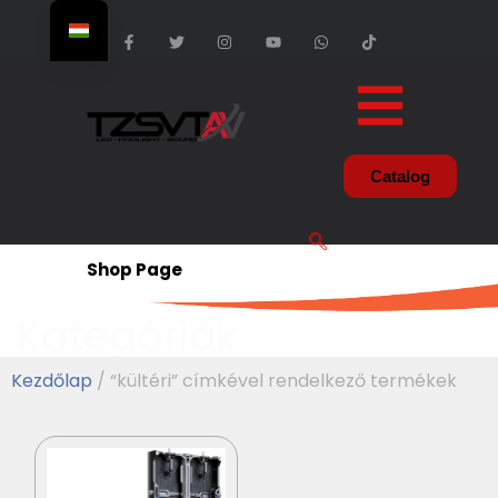
Catalog
Shop Page
Kategóriák
Kezdőlap
/ “kültéri” címkével rendelkező termékek