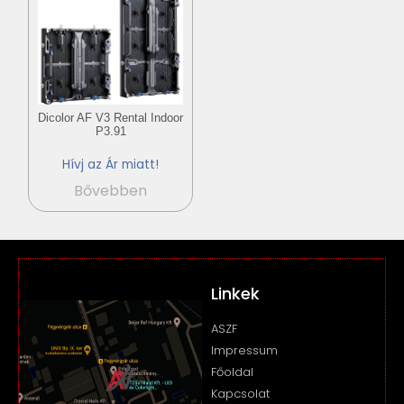
Dicolor AF V3 Rental Indoor
P3.91
Hívj az Ár miatt!
Bővebben
Linkek
ASZF
Impressum
Főoldal
Kapcsolat