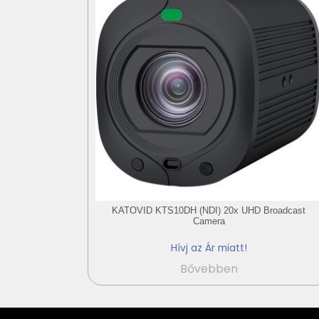
KATOVID KTS10DH (NDI) 20x UHD Broadcast
Camera
Hívj az Ár miatt!
Bővebben