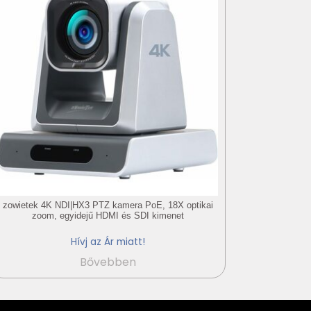
zowietek 4K NDI|HX3 PTZ kamera PoE, 18X optikai
zoom, egyidejű HDMI és SDI kimenet
Hívj az Ár miatt!
Bővebben