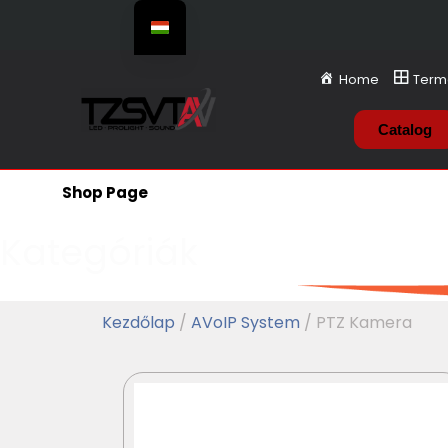
Home
Term
Catalog
Shop Page
Kategóriák
Kezdőlap
/
AVoIP System
/ PTZ Kamera