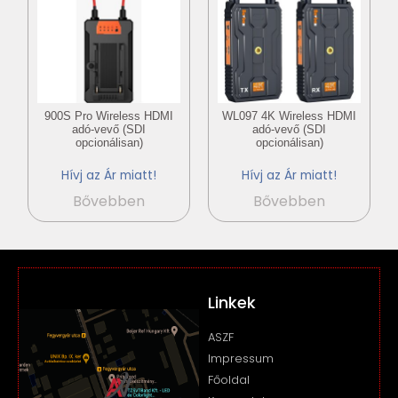
900S Pro Wireless HDMI
WL097 4K Wireless HDMI
adó-vevő (SDI
adó-vevő (SDI
opcionálisan)
opcionálisan)
Hívj az Ár miatt!
Hívj az Ár miatt!
Bővebben
Bővebben
Linkek
ASZF
Impressum
Főoldal