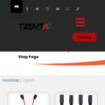
Catalog
Shop Page
Kategóriák
Kezdőlap
/ Egyéb