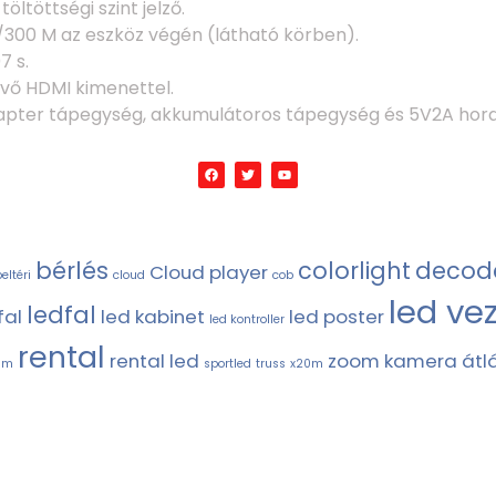
ltöttségi szint jelző.
T/300 M az eszköz végén (látható körben).
7 s.
vő HDMI kimenettel.
pter tápegység, akkumulátoros tápegység és 5V2A hord
bérlés
colorlight
decod
Cloud player
eltéri
cloud
cob
led ve
ledfal
fal
led kabinet
led poster
led kontroller
rental
rental led
zoom kamera
átl
ám
sportled
truss
x20m