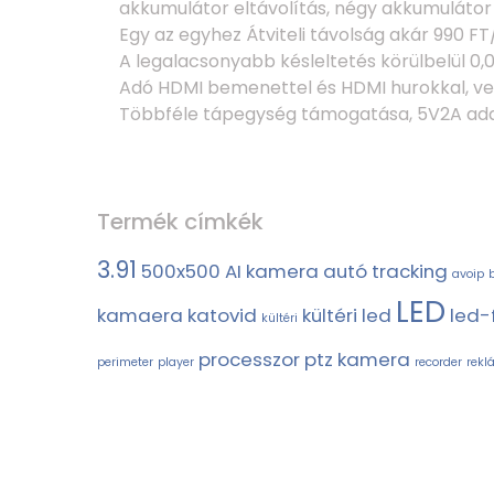
akkumulátor eltávolítás, négy akkumulátor tö
Egy az egyhez Átviteli távolság akár 990 F
A legalacsonyabb késleltetés körülbelül 0,0
Adó HDMI bemenettel és HDMI hurokkal, ve
Többféle tápegység támogatása, 5V2A ada
Termék címkék
3.91
500x500
AI kamera
autó tracking
avoip
b
LED
kamaera
katovid
kültéri led
led-
kültéri
processzor
ptz kamera
perimeter
player
recorder
rekl