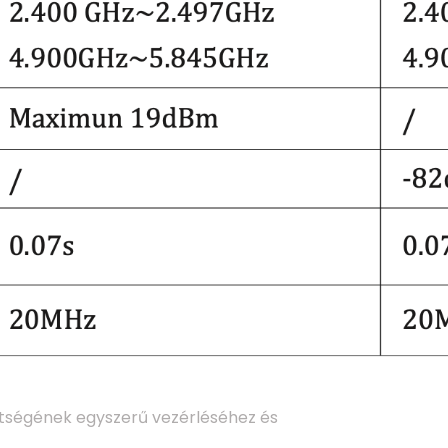
ttségének egyszerű vezérléséhez és