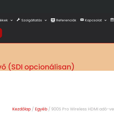
ékek
Szolgáltatás
Referenciák
Kapcsolat
ő (SDI opcionálisan)
Kezdőlap
/
Egyéb
/ 900S Pro Wireless HDMI adó-ve