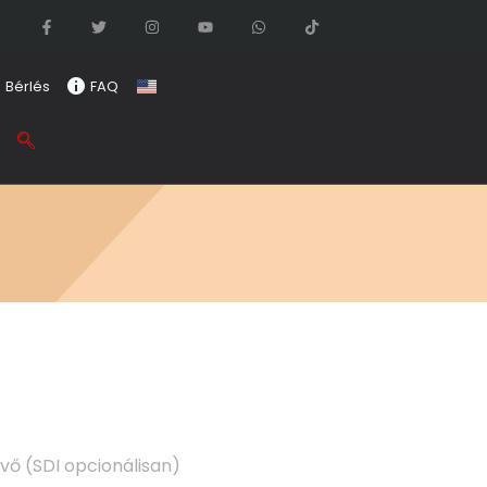
Bérlés
FAQ
vő (SDI opcionálisan)