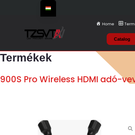
Home
Term
Catalog
Termékek
900S Pro Wireless HDMI adó-vev