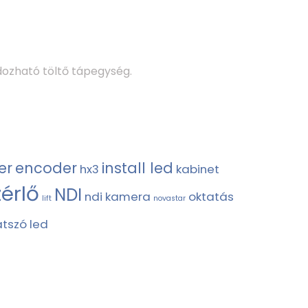
ozható töltő tápegység.
er
encoder
install led
hx3
kabinet
zérlő
NDI
ndi kamera
oktatás
lift
novastar
átszó led