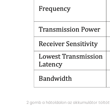
2 gomb a hátoldalon az akkumulátor töltö