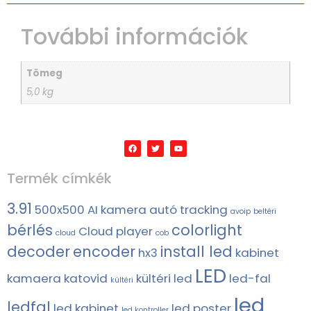
További információk
Tömeg
5,0 kg
Termék címkék
3.91
500x500
AI kamera
autó tracking
avoip
beltéri
bérlés
colorlight
Cloud player
cloud
cob
decoder
encoder
install led
hx3
kabinet
LED
kamaera
katovid
kültéri led
led-fal
kültéri
led
ledfal
led kabinet
led poster
led kontroller