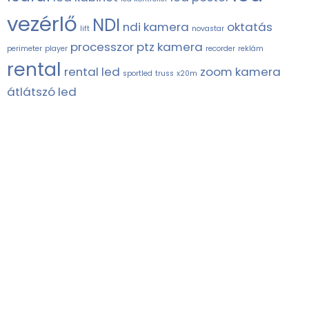
vezérlő
NDI
ndi kamera
oktatás
lift
novastar
processzor
ptz kamera
perimeter
player
recorder
reklám
rental
rental led
zoom kamera
sportled
truss
x20m
átlátszó led