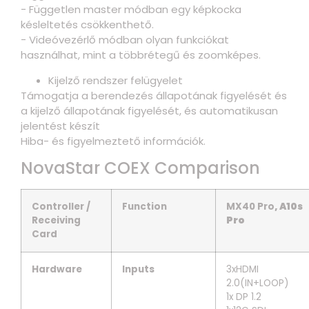
− Független master módban egy képkocka
késleltetés csökkenthető.
− Videóvezérlő módban olyan funkciókat
használhat, mint a többrétegű és zoomképes.
Kijelző rendszer felügyelet
Támogatja a berendezés állapotának figyelését és
a kijelző állapotának figyelését, és automatikusan
jelentést készít
Hiba- és figyelmeztető információk.
NovaStar COEX Comparison
Controller /
Function
MX40 Pro
,
A10s
Receiving
Pro
Card
Hardware
Inputs
3xHDMI
2.0(IN+LOOP)
1x DP 1.2