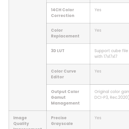
14CH Color
Yes
Correction
Color
Yes
Replacement
3D LUT
Support cube file
with 17x17x17
Color Curve
Yes
Editor
Output Color
Original color ga
Gamut
DCI-P3, Rec.202
Management
Image
Precise
Yes
Quality
Grayscale