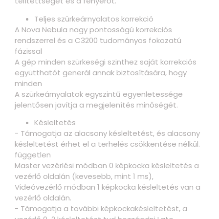
telítettséget és a fényerőt.
Teljes szürkeárnyalatos korrekció
A Nova Nebula nagy pontosságú korrekciós
rendszerrel és a C3200 tudományos fokozatú
fázissal
A gép minden szürkeségi szinthez saját korrekciós
együtthatót generál annak biztosítására, hogy
minden
A szürkeárnyalatok egyszintű egyenletessége
jelentősen javítja a megjelenítés minőségét.
Késleltetés
− Támogatja az alacsony késleltetést, és alacsony
késleltetést érhet el a terhelés csökkentése nélkül.
független
Master vezérlési módban 0 képkocka késleltetés a
vezérlő oldalán (kevesebb, mint 1 ms),
Videóvezérlő módban 1 képkocka késleltetés van a
vezérlő oldalán.
− Támogatja a további képkockakésleltetést, a