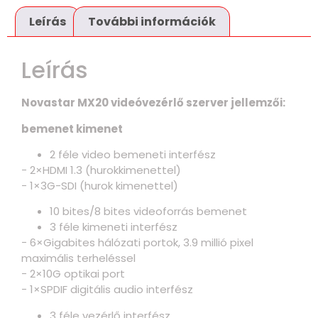
Leírás
További információk
Leírás
Novastar MX20 videóvezérlő szerver jellemzői:
bemenet kimenet
2 féle video bemeneti interfész
− 2×HDMI 1.3 (hurokkimenettel)
− 1×3G-SDI (hurok kimenettel)
10 bites/8 bites videoforrás bemenet
3 féle kimeneti interfész
− 6×Gigabites hálózati portok, 3.9 millió pixel
maximális terheléssel
− 2×10G optikai port
− 1×SPDIF digitális audio interfész
3 féle vezérlő interfész