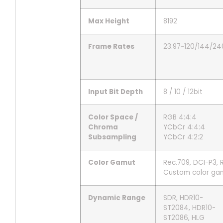
Max Height
8192
Frame Rates
23.97~120/144/240
Input Bit Depth
8 / 10 / 12bit
Color Space /
RGB 4:4:4
Chroma
YCbCr 4:4:4
Subsampling
YCbCr 4:2:2
Color Gamut
Rec.709, DCI-P3, 
Custom color ga
Dynamic Range
SDR, HDR10-
ST2084, HDR10-
ST2086, HLG