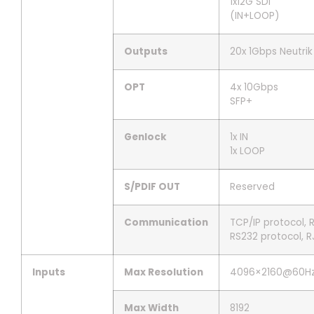
1x12G SDI
(IN+LOOP)
Outputs
20x 1Gbps Neutrik
OPT
4x 10Gbps
SFP+
Genlock
1x IN
1x LOOP
S/PDIF OUT
Reserved
Communication
TCP/IP protocol, 
RS232 protocol, R
Inputs
Max Resolution
4096×2160@60H
Max Width
8192