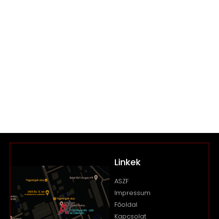
Linkek
ASZF
Impressum
Főoldal
Kapcsolat