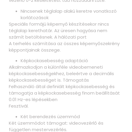
vezérlő 0-2 késleltetést tud hozzáadni Late.
Nincsenek téglalap alakú keretre vonatkozó
korlátozások
Speciális formájú képernyő készítésekor nincs
téglalap kerethatár. Az üresen hagyása nem
számít betöltésnek. A hálózati port
A terhelés számítása az összes képernyőszekrény
képpontjainak összege.
Képkockasebesség adaptáció
Alkalmazkodjon a különféle videobemeneti
képkockasebességekhez, beleértve a decimális
képkockasebességet is. Támogatás
Felhasználó által definiált képkockasebesség és
támogatja a képkockasebesség finom beállítását
0.01 Hz-es lépésekben
Fesztivál.
Két berendezés üzemmód
Két üzemmódot támogat: videovezérlő és
független mestervezérlés.