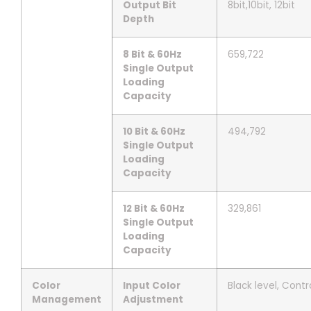
Output Bit
8bit,10bit, 12bit
Depth
8 Bit & 60Hz
659,722
Single Output
Loading
Capacity
10 Bit & 60Hz
494,792
Single Output
Loading
Capacity
12 Bit & 60Hz
329,861
Single Output
Loading
Capacity
Color
Input Color
Black level, Contr
Management
Adjustment