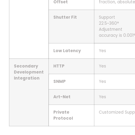
Offset
fraction, absolut
Shutter Fit
Support
22.5~360°
Adjustment
accuracy is 0.001
Low Latency
Yes
Secondary
HTTP
Yes
Development
Integration
SNMP
Yes
Art-Net
Yes
Private
Customized Supp
Protocol