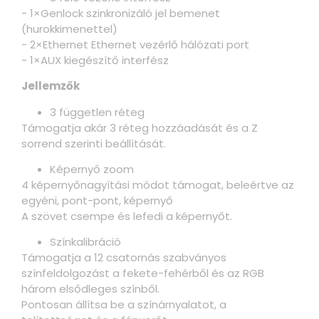
− 1×Genlock szinkronizáló jel bemenet
(hurokkimenettel)
− 2×Ethernet Ethernet vezérlő hálózati port
− 1×AUX kiegészítő interfész
Jellemzők
3 független réteg
Támogatja akár 3 réteg hozzáadását és a Z
sorrend szerinti beállítását.
Képernyő zoom
4 képernyőnagyítási módot támogat, beleértve az
egyéni, pont-pont, képernyő
A szövet csempe és lefedi a képernyőt.
Színkalibráció
Támogatja a 12 csatornás szabványos
színfeldolgozást a fekete-fehérből és az RGB
három elsődleges színből.
Pontosan állítsa be a színárnyalatot, a