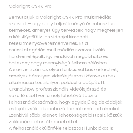
Colorlight CS4K Pro
Bemutatjuk a Colorlight CS4K Pro multimédiás
szervert – egy nagy teljesítményű és robusztus
terméket, amelyet úgy terveztek, hogy megfeleljen
a két 4K@60Hz-es videojel kimeneti
teljesítménykövetelményeinek. Ez a
csúcskategóriás multimédiás szerver kiváló
hardverrel épült, így rendkívül megbízható és
hatékony nagy mennyiségű felhasználáshoz.
A szerver számos olyan funkcióval büszkélkedhet,
amelyek bármilyen videólejátszási környezethez
alkalmassá teszik, ilyen például a beépített
GrandShow professzionális videólejátszó és -
vezérlő szoftver, amely lehetővé teszi a
felhasználók számára, hogy egyidejűleg dekódolják
és lejátszsák a különböző formátumú tartalmakat.
Ezenkívül több jelenet-lehetőséget biztosít, köztük
zökkenőmentes átmenetekkel.
A felhasználók különféle felosztási funkciókat is