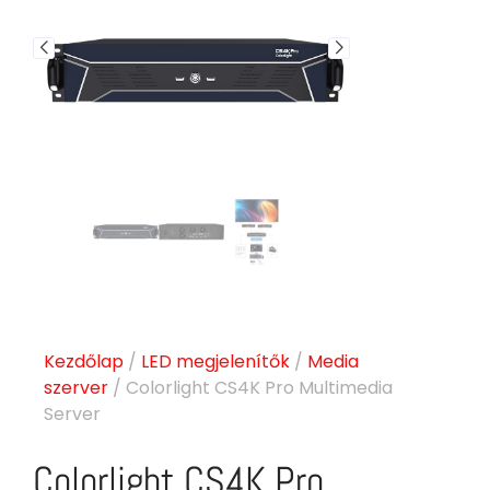
Kezdőlap
/
LED megjelenítők
/
Media
szerver
/ Colorlight CS4K Pro Multimedia
Server
Colorlight CS4K Pro