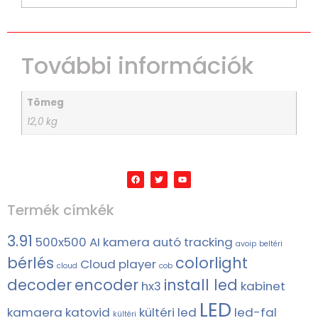
További információk
Tömeg
12,0 kg
Termék címkék
3.91
500x500
AI kamera
autó tracking
avoip
beltéri
bérlés
colorlight
Cloud player
cloud
cob
decoder
encoder
install led
hx3
kabinet
LED
kamaera
katovid
kültéri led
led-fal
kültéri