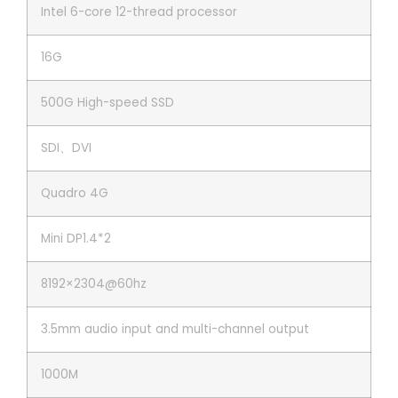
Intel 6-core 12-thread processor
16G
500G High-speed SSD
SDI、DVI
Quadro 4G
Mini DP1.4*2
8192×2304@60hz
3.5mm audio input and multi-channel output
1000M