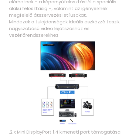
elérhetnek – a képernyőfelosztástól a speciális
alakú felosztásig –, valamint az igényeiknek
megfelelő átszervezési stílusokat.
Mindezek a tulajdonságok ideális eszközzé teszik
nagyszabású videó lejátszáshoz és
vezérlőrendszerekhez.
.2 x Mini DisplayPort 1.4 kimeneti port támogatása