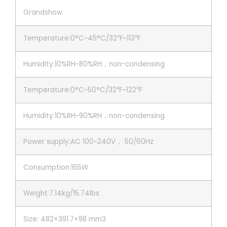
Grandshow
Temperature:0°C~45°C/32℉~113℉
Humidity:10%RH~80%RH，non-condensing
Temperature:0°C~50°C/32℉~122℉
Humidity:10%RH~90%RH，non-condensing
Power supply:AC 100~240V， 50/60Hz
Consumption:165W
Weight:7.14kg/15.74lbs
Size: 482×391.7×98 mm3