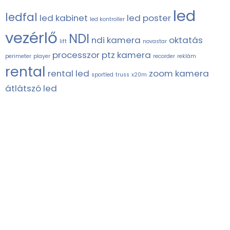
led
ledfal
led kabinet
led poster
led kontroller
vezérlő
NDI
ndi kamera
oktatás
lift
novastar
processzor
ptz kamera
perimeter
player
recorder
reklám
rental
rental led
zoom kamera
sportled
truss
x20m
átlátszó led