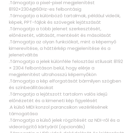
.Támogatja a pixel-pixel megjelenítést
8192×2304@60Hz-es felbontásig
.Támogatja a különböző tartalmak, például videók,
képek, PPT-fájlok és szövegek lejátszását
.Támogatja a több jelenet szerkesztését,
előnézetét, váltását, mentését és másolását
.Támogatja az olyan funkciókat, mint a képernyő
kimerevítése, a háttérkép megjelenítése és a
jelenetváltás
.Támogatja a jelek különféle felosztási stílusait 8192
× 2304 felbontáson belül, hogy elérje a
megjelenítést ultrahosszú képernyőkön
.Támogatja a kép elforgatását bármilyen szögben
és színbeállításokat
.Támogatja a lejátszott tartalom valós idejű
előnézetét és a kimeneti kép figyelését
.A külső MIDI konzol parancsikon vezérlésének
támogatása
.Támogatja a külső jelek rögzítését az NDI-ről és a
videorögzítő kártyáról (opcionális)