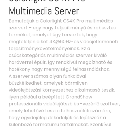
Multimedia Server
Bemutatjuk a Colorlight CS4K Pro multimédiás
szervert – egy nagy teljesítményű és robusztus
terméket, amelyet úgy terveztek, hogy
megfeleljen a két 4K@60Hz-es videojel kimeneti
teljesítménykövetelményeinek. Ez a
csúcskategóriás multimédiás szerver kiváló
hardverrel épült, így rendkívül megbízható és
hatékony nagy mennyiségű felhasználáshoz.
A szerver számos olyan funkcióval
büszkélkedhet, amelyek bármilyen
videólejátszási környezethez alkalmassá teszik,
ilyen például a beépített GrandShow
professzionális videólejátszó és -vezérlő szoftver,
amely lehetővé teszi a felhasználók számára,
hogy egyidejűleg dekódolják és lejátszsák a
különböző formátumú tartalmakat. Ezenkívül