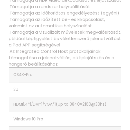
.Támogatja a HDR videó dekódolását és lejátszását
.Támogatja a rendszer helyreállítását
.Támogatja az időkorlátos engedélyezést (egyéni)
.Támogatja az időzített be- és kikapcsolást,
valamint az automatikus helyszínelést
.Támogatja a vizualizált műveletek megvalósítását,
például képfigyelést és véletlenszerű jelenetváltást
a Pad APP segítségével
.Az Integrated Control Host protokolljainak
támogatása a jelenetváltás, a képlejátszás és a
hangerő beállításához
CS4K-Pro
2U
HDMI1.4*1/DVI*1/VGA*1(Up to 3840×2160@30hz)
Windows 10 Pro