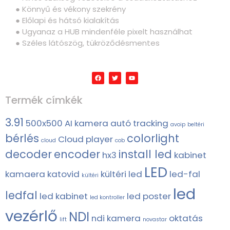
● Könnyű és vékony szekrény
● Előlapi és hátsó kialakítás
● Ugyanaz a HUB mindenféle pixelt használhat
● Széles látószög, tükröződésmentes
Termék címkék
3.91
500x500
AI kamera
autó tracking
avoip
beltéri
bérlés
colorlight
Cloud player
cloud
cob
decoder
encoder
install led
hx3
kabinet
LED
kamaera
katovid
kültéri led
led-fal
kültéri
led
ledfal
led kabinet
led poster
led kontroller
vezérlő
NDI
ndi kamera
oktatás
lift
novastar