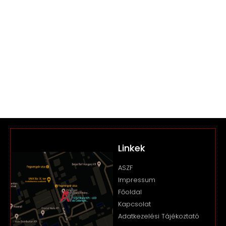
Linkek
ASZF
Impressum
Főoldal
Kapcsolat
Adatkezelési Tájékoztató