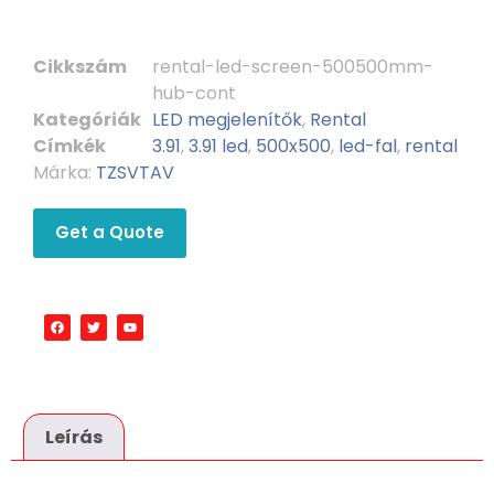
Cikkszám
rental-led-screen-500500mm-
hub-cont
Kategóriák
LED megjelenítők
,
Rental
Címkék
3.91
,
3.91 led
,
500x500
,
led-fal
,
rental
Márka:
TZSVTAV
Get a Quote
Leírás