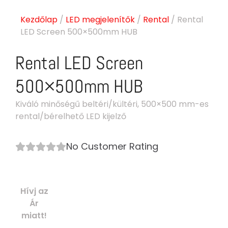
Kezdőlap
/
LED megjelenítők
/
Rental
/ Rental
LED Screen 500×500mm HUB
Rental LED Screen
500×500mm HUB
Kiváló minőségű beltéri/kültéri, 500×500 mm-es
rental/bérelhető LED kijelző
No Customer Rating
Hívj az
Ár
miatt!