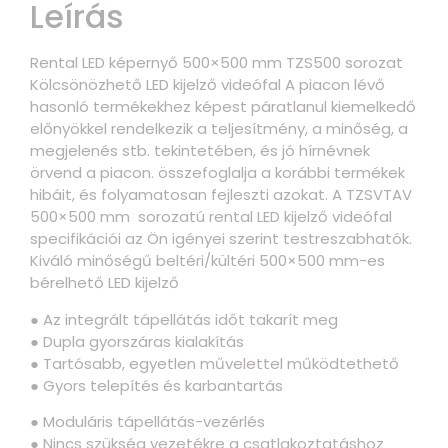
Leírás
Rental LED képernyő 500×500 mm TZS500 sorozat
Kölcsönözhető LED kijelző videófal A piacon lévő
hasonló termékekhez képest páratlanul kiemelkedő
előnyökkel rendelkezik a teljesítmény, a minőség, a
megjelenés stb. tekintetében, és jó hírnévnek
örvend a piacon. összefoglalja a korábbi termékek
hibáit, és folyamatosan fejleszti azokat. A TZSVTAV
500×500 mm sorozatú rental LED kijelző videófal
specifikációi az Ön igényei szerint testreszabhatók.
Kiváló minőségű beltéri/kültéri 500×500 mm-es
bérelhető LED kijelző
● Az integrált tápellátás időt takarít meg
● Dupla gyorszáras kialakítás
● Tartósabb, egyetlen művelettel működtethető
● Gyors telepítés és karbantartás
● Moduláris tápellátás-vezérlés
● Nincs szükség vezetékre a csatlakoztatáshoz