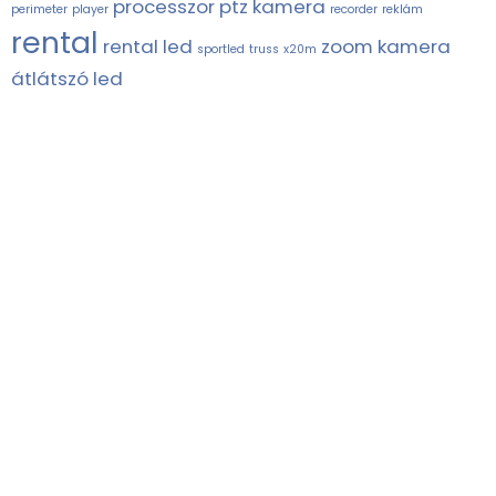
processzor
ptz kamera
perimeter
player
recorder
reklám
rental
rental led
zoom kamera
sportled
truss
x20m
átlátszó led