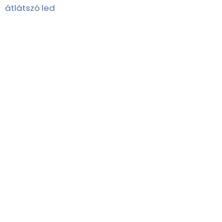
átlátszó led