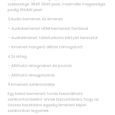
szélessége 3840 3840 pixel, maximális magassága
pedig XNUMX pixel.
3.Audio bemenet és kimenet
– Audiobemenet HDMI bemeneti forrással
– Audiokimenet többfunkciós kártyán keresztül
– Kimeneti hangerő állítás támogatott
4.2x réteg
– Állítható rétegméret és pozíció
– Állítható rétegprioritás
5.Kimeneti szinkronizálás
Egy belső bemeneti forrás használható
szinkronforrásként annak biztosítására, hogy az
összes kaszkádos egység kimeneti képei
szinkronban legyenek.