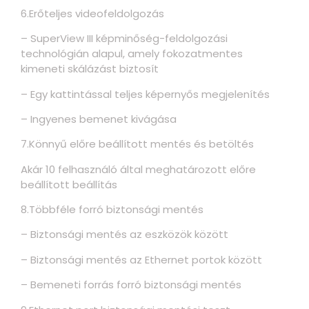
6.Erőteljes videofeldolgozás
– SuperView III képminőség-feldolgozási
technológián alapul, amely fokozatmentes
kimeneti skálázást biztosít
– Egy kattintással teljes képernyős megjelenítés
– Ingyenes bemenet kivágása
7.Könnyű előre beállított mentés és betöltés
Akár 10 felhasználó által meghatározott előre
beállított beállítás
8.Többféle forró biztonsági mentés
– Biztonsági mentés az eszközök között
– Biztonsági mentés az Ethernet portok között
– Bemeneti forrás forró biztonsági mentés