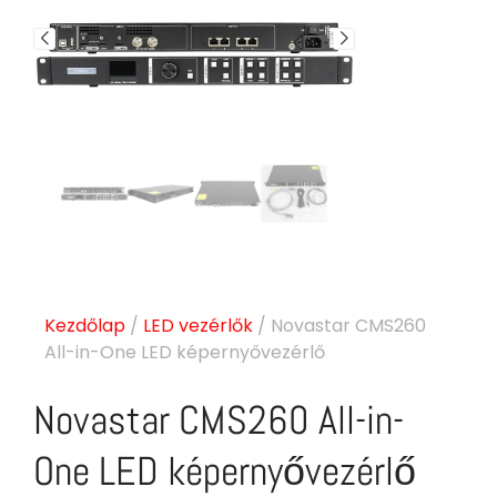
Kezdőlap
/
LED vezérlők
/ Novastar CMS260
All-in-One LED képernyővezérlő
Novastar CMS260 All-in-
One LED képernyővezérlő