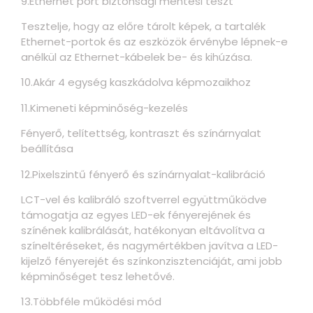
9.Ethernet port biztonsági mentési teszt
Tesztelje, hogy az előre tárolt képek, a tartalék
Ethernet-portok és az eszközök érvénybe lépnek-e
anélkül az Ethernet-kábelek be- és kihúzása.
10.Akár 4 egység kaszkádolva képmozaikhoz
11.Kimeneti képminőség-kezelés
Fényerő, telítettség, kontraszt és színárnyalat
beállítása
12.Pixelszintű fényerő és színárnyalat-kalibráció
LCT-vel és kalibráló szoftverrel együttműködve
támogatja az egyes LED-ek fényerejének és
színének kalibrálását, hatékonyan eltávolítva a
színeltéréseket, és nagymértékben javítva a LED-
kijelző fényerejét és színkonzisztenciáját, ami jobb
képminőséget tesz lehetővé.
13.Többféle működési mód