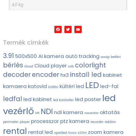
4,0 kg
Termék címkék
3.91
500x500
AI kamera
autó tracking
avoip
beltéri
bérlés
colorlight
Cloud player
cloud
cob
decoder
encoder
install led
hx3
kabinet
LED
kamaera
katovid
kültéri led
led-fal
kültéri
led
ledfal
led kabinet
led poster
led kontroller
vezérlő
NDI
ndi kamera
oktatás
lift
novastar
processzor
ptz kamera
perimeter
player
recorder
reklám
rental
rental led
zoom kamera
sportled
truss
x20m