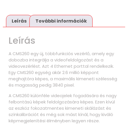
Leírás
További információk
Leírás
A CMS260 egy új, többfunkciós vezérlő, amely egy
dobozba integrálja a videofeldolgozást és a
videovezérlést. Azt 4 Ethernet porttal rendelkezik.
Egy CMS260 egység akár 2.6 millió képpont
meghajtóra képes, a maximális kimeneti szélesség
és magasság pedig 3840 pixel.
A CMS260 különféle videojelek fogadására és nagy
felbontású képek feldolgozására képes. Ezen kívül
az eszköz fokozatmentes kimeneti skálázást és
színkalibrációt és még sok mást kínál, hogy kiváló
képmegjelenítési élményben legyen része.