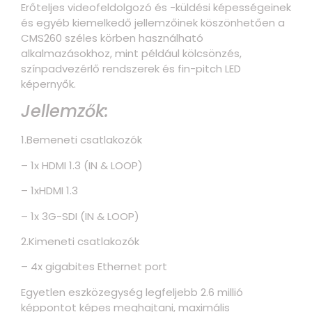
Erőteljes videofeldolgozó és -küldési képességeinek
és egyéb kiemelkedő jellemzőinek köszönhetően a
CMS260 széles körben használható
alkalmazásokhoz, mint például kölcsönzés,
színpadvezérlő rendszerek és fin-pitch LED
képernyők.
Jellemzők:
1.Bemeneti csatlakozók
– 1x HDMI 1.3 (IN & LOOP)
– 1xHDMI 1.3
– 1x 3G-SDI (IN & LOOP)
2.Kimeneti csatlakozók
– 4x gigabites Ethernet port
Egyetlen eszközegység legfeljebb 2.6 millió
képpontot képes meghajtani, maximális