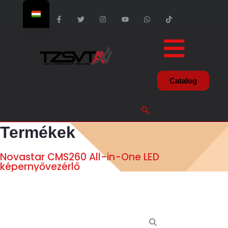
Catalog
Termékek
Novastar CMS260 All-in-One LED
képernyővezérlő