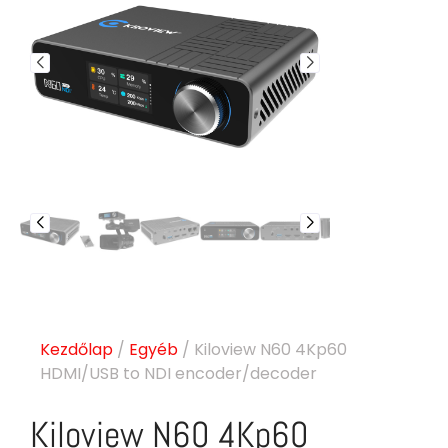
Kezdőlap
/
Egyéb
/ Kiloview N60 4Kp60
HDMI/USB to NDI encoder/decoder
Kiloview N60 4Kp60