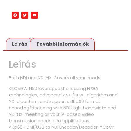
Leírás
További információk
Leírás
Both NDI and NDI|HX. Covers all your needs
KILOVIEW N60 leverages the leading FPGA
technologies, advanced AVC/HEVC algorithm and
NDI algorithm, and supports 4Kp60 format
encoding/decoding with NDI High-bandwidth and
NDI|HX, meeting all your IP-based video
transmission needs and applications.
4Kp60 HDMI/USB to NDI Encoder/Decoder, YCbCr