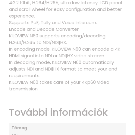
4:2:2 10bit, H.264/H.265, ultra low latency. LCD panel
and scroll wheel for easy configuration and better
experience.
Supports PoE, Tally and Voice Intercom.
Encode and Decode Converter
KILOVIEW N60 supports encoding/decoding
H.264/H.265 to NDI/NDI|HX.
In encoding mode, KILOVIEW N60 can encode a 4K
HDMI signal into NDI or NDI|HX video stream.
In decoding mode, KILOVIEW N60 automatically
adjusts NDI and NDI|HX format to meet your end
requirements.
KILOVIEW N60 takes care of your 4Kp60 video
transmission.
További információk
Tömeg