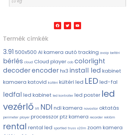
1,0 kg
Termék címkék
3.91
500x500
AI kamera
autó tracking
avoip
beltéri
bérlés
colorlight
Cloud player
cloud
cob
decoder
encoder
install led
hx3
kabinet
LED
kamaera
katovid
kültéri led
led-fal
kültéri
led
ledfal
led kabinet
led poster
led kontroller
vezérlő
NDI
ndi kamera
oktatás
lift
novastar
processzor
ptz kamera
perimeter
player
recorder
reklám
rental
rental led
zoom kamera
sportled
truss
x20m