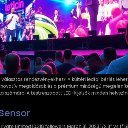
 választás rendezvényekhez? A kültéri ledfal bérlés lehet
innovatív megoldások és a prémium minőségű megjelenít
a számára. A testreszabott LED-kijelzők minden helyszí
e Sensor
 Private Limited 10,318 followers March 31, 2023 1/2.8″ Vs 1/1