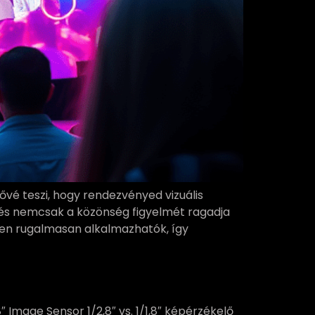
ővé teszi, hogy rendezvényed vizuális
és nemcsak a közönség figyelmét ragadja
nen rugalmasan alkalmazhatók, így
.8″ Image Sensor 1/2,8″ vs. 1/1,8″ képérzékelő