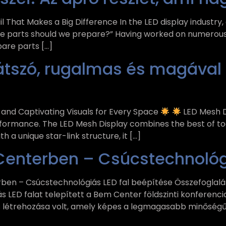
l That Makes a Big Difference In the LED display industry,
pare parts should we prepare?” Having worked on numerou
are parts […]
tlátszó, rugalmas és magával
 and Captivating Visuals for Every Space
LED Mesh D
rformance. The LED Mesh Display combines the best of to
th a unique star-link structure, it […]
Centerben – Csúcstechnológi
ben – Csúcstechnológiás LED fal beépítése Összefoglal
 LED falat telepített a Bem Center földszinti konferenc
s létrehozása volt, amely képes a legmagasabb minőség