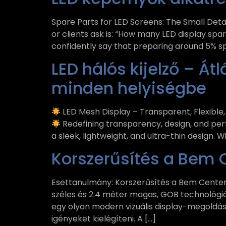
Spare Parts for LED Screens: The Small Detai
or clients ask is: “How many LED display s
confidently say that preparing around 5% sp
LED hálós kijelző – Á
minden helyiségbe
LED Mesh Display – Transparent, Flexible,
Redefining transparency, design, and pe
a sleek, lightweight, and ultra-thin design. Wi
Korszerűsítés a Bem 
Esettanulmány: Korszerűsítés a Bem Center
széles és 2.4 méter magas, GOB technológiás
egy olyan modern vizuális display-megoldá
igényeket kielégíteni. A […]