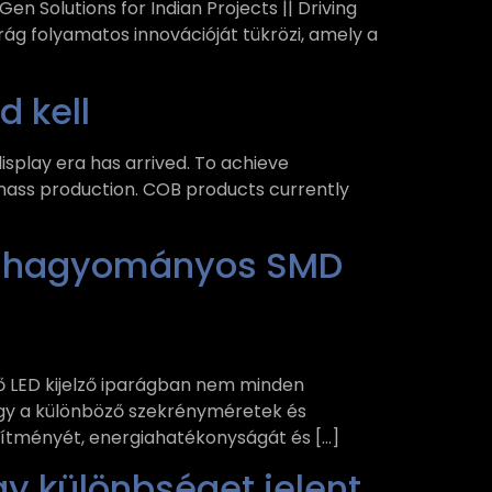
en Solutions for Indian Projects || Driving
rág folyamatos innovációját tükrözi, amely a
d kell
splay era has arrived. To achieve
 mass production. COB products currently
ők a hagyományos SMD
dő LED kijelző iparágban nem minden
gy a különböző szekrényméretek és
jesítményét, energiahatékonyságát és […]
gy különbséget jelent