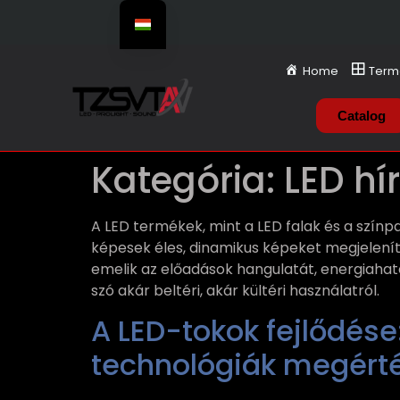
Home
Term
Catalog
Kategória:
LED hí
A LED termékek, mint a LED falak és a színp
képesek éles, dinamikus képeket megjelenít
emelik az előadások hangulatát, energiahat
szó akár beltéri, akár kültéri használatról.
A LED-tokok fejlődése
technológiák megért