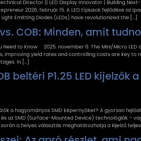
hnical Director || LED Display Innovator | Building Next-G
preneur 2026. február 15. A LED típiusok fejlődése az ipa
 Light Emitting Diodes (LEDs) have revolutionized the […]
 vs. COB: Minden, amit tudno
ou Need to Know 2025. november 6. The Mini/Micro LED di
, improving yield rates and controlling costs are key to
ages. In […]
COB beltéri P1.25 LED kijelz
 kijelzők a hagyományos SMD képernyőket? A gyorsan fejlő
 és az SMD (Surface-Mounted Device) technológiák – va
ás során a helyes választás meghatározhatja a kijelző tel
szei: Az apró részlet, ami na