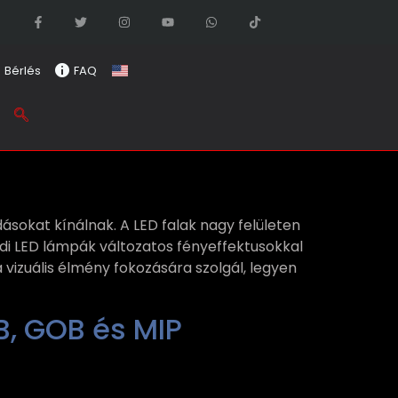
Bérlés
FAQ
ásokat kínálnak. A LED falak nagy felületen
adi LED lámpák változatos fényeffektusokkal
vizuális élmény fokozására szolgál, legyen
B, GOB és MIP