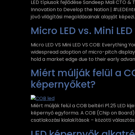
LED típiusok fejlődése Sandeep Mali CTO & Tec
Innovation to Develop the Nation | #LEDEntre
jövő világítási megoldásainak alapját képezi.
Micro LED vs. Mini LED
Micro LED VS Mini LED VS COB: Everything Y
widespread adoption of micro-pitch displays
hold a market edge due to their early advant
Miért múlják felül a 
képernyőket?
Miért múlják felül a COB beltéri P1.25 LED
képernyő egyforma. A COB (Chip on Board)
csatlakozási kialakítások – közötti választ
LED képernyők alkatré