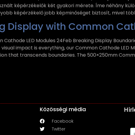
asznált képérzékelők két gyakori mérete. Íme néhány kül
obb képérzékelő jobb képminőséget biztosít, mivel töb
ng Display with Common Cat
n Cathode LED Modules 24Feb Breaking Display Boundar
e visual impact is everything, our Common Cathode LED Mo
ession that transcends boundaries. The 500×250mm Comm
Közösségi média
Hír
Facebook
Twitter