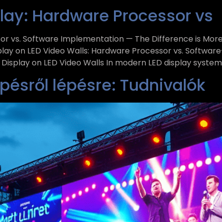
play: Hardware Processor vs
or vs. Software Implementation — The Difference is More 
isplay on LED Video Walls: Hardware Processor vs. Softw
isplay on LED Video Walls In modern LED display systems
lépésről lépésre: Tudnivalók