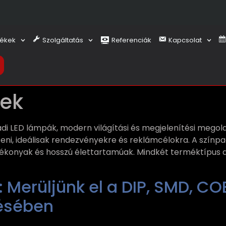
ékek
Szolgáltatás
Referenciák
Kapcsolat
rek
adi LED lámpák, modern világítási és megjelenítési megold
eni, ideálisak rendezvényekre és reklámcélokra. A színp
ékonyak és hosszú élettartamúak. Mindkét terméktípus a 
: Merüljünk el a DIP, SMD, CO
ésében