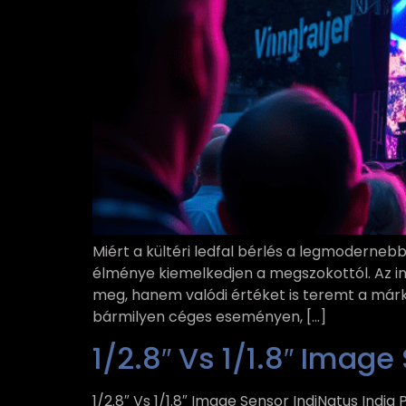
Miért a kültéri ledfal bérlés a legmodernebb
élménye kiemelkedjen a megszokottól. Az 
meg, hanem valódi értéket is teremt a márk
bármilyen céges eseményen, […]
1/2.8″​ Vs 1/1.8″​ Imag
1/2.8″​ Vs 1/1.8″​ Image Sensor IndiNatus India