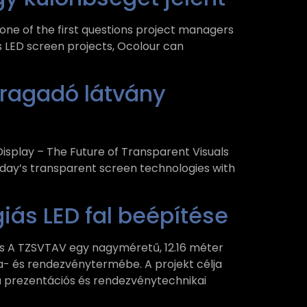
 one of the first questions project managers
s LED screen projects, Ocolour can
 ragadó látvány
isplay – The Future of Transparent Visuals
day’s transparent screen technologies with
ás LED fal beépítése
ás A TZSVTAV egy nagyméretű, 12.16 méter
ia- és rendezvénytermébe. A projekt célja
ű prezentációs és rendezvénytechnikai