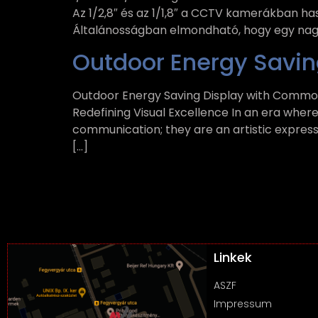
Az 1/2,8″ és az 1/1,8″ a CCTV kamerákban h
Általánosságban elmondható, hogy egy nagy
Outdoor Energy Savi
Outdoor Energy Saving Display with Commo
Redefining Visual Excellence In an era wher
communication; they are an artistic expr
[…]
Linkek
ASZF
Impressum