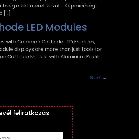
önbség a két méret között: Képminőség:
b […]
hode LED Modules
ies with Common Cathode LED Modules,
dule displays are more than just tools for
on Cathode Module with Aluminum Profile
Next
→
levél feliratkozás