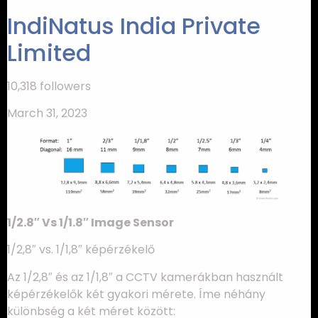
IndiNatus India Private
Limited
10,318 followers
March 31, 2023
1/2.8″ Vs 1/1.8″ Image Sensor
1/2,8″ vs. 1/1,8″ képérzékelő
Az 1/2,8″ és az 1/1,8″ a CCTV kamerákban használt
képérzékelők két gyakori mérete. Íme néhány
különbség a két méret között: