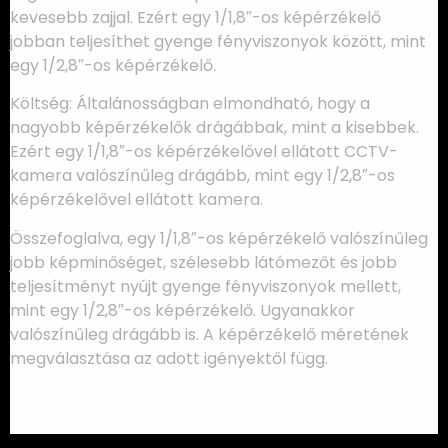
kevesebb zajjal. Ezért egy 1/1,8″-os képérzékelő
jobban teljesíthet gyenge fényviszonyok között, mint
egy 1/2,8″-os képérzékelő.
Költség: Általánosságban elmondható, hogy a
nagyobb képérzékelők drágábbak, mint a kisebbek.
Ezért egy 1/1,8″-os képérzékelővel ellátott CCTV-
kamera valószínűleg drágább, mint egy 1/2,8″-os
képérzékelővel ellátott kamera.
Összefoglalva, egy 1/1,8″-os képérzékelő valószínűleg
jobb képminőséget, szélesebb látómezőt és jobb
teljesítményt nyújt gyenge fényviszonyok mellett,
mint egy 1/2,8″-os képérzékelő. Ugyanakkor
valószínűleg drágább is. A képérzékelő méretének
megválasztása az adott igényektől függ.