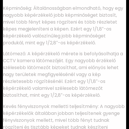
Képminőség: Általánosságban elmondható, hogy egy
nagyobb képérzékelő jobb képminőséget biztosít,
mivel több fényt képes rögzíteni és több részletet
képes megjeleníteni a képen. Ezért egy 1/1,8″-os
képérzékelő valószínűleg jobb képminőséget
produkál, mint egy 1/2,8″-os képérzékelő.
Látómező: A képérzékelő mérete is befolyásolhatja a
CCTV kamera látómezőjét. Egy nagyobb érzékelő
szélesebb látómezőt biztosíthat, ami előnyös lehet
nagy területek megfigyelésénél vagy a kép
részletesebb rögzítésénél. Ezért egy 1/1,8″-os
képérzékelő valamivel szélesebb látómezőt
biztosíthat, mint egy 1/2,8″-os képérzékelő.
Kevés fényviszonyok melletti teljesítmény: A nagyobb
képérzékelők általában jobban teljesítenek gyenge
fényviszonyok mellett, mivel több fényt tudnak
rögzíteni és tisztább képeket tudnak készíteni