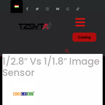
Catalog
1/2.8″​ Vs 1/1.8″​ Image
Sensor