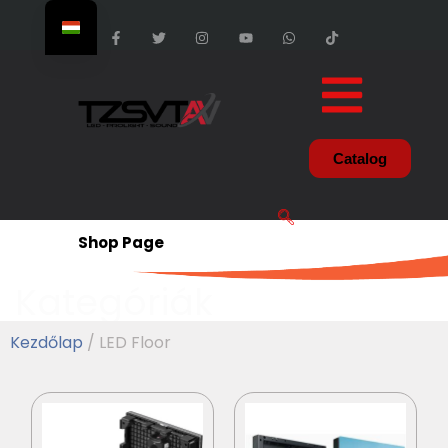
Catalog
Shop Page
Kategóriák
Kezdőlap
/ LED Floor