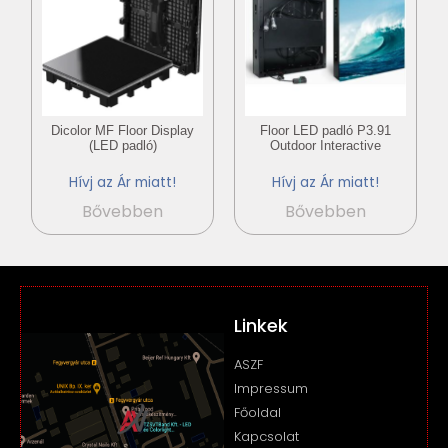
Dicolor MF Floor Display
Floor LED padló P3.91
(LED padló)
Outdoor Interactive
Hívj az Ár miatt!
Hívj az Ár miatt!
Bővebben
Bővebben
Linkek
ASZF
Impressum
Főoldal
Kapcsolat