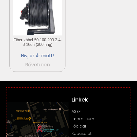
Fiber kábel 50-100-200 2-4-
8-16ch (300m-ig)
Hívj az Ár miatt!
Bővebben
Linkek
ASZF
Impressum
Főoldal
Kapcsolat