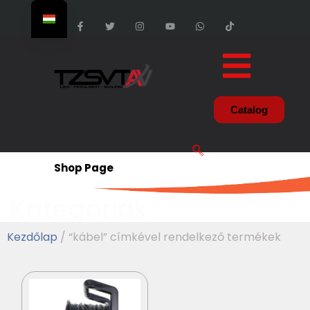
Catalog
Shop Page
Kategóriák
Kezdőlap
/ “kábel” címkével rendelkező termékek