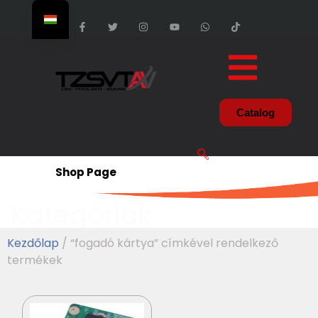
Catalog
Shop Page
Kategóriák
Kezdőlap
/ “fogadó kártya” címkével rendelkező
termékek