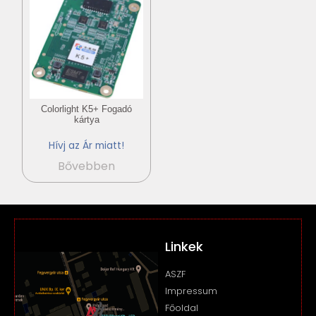
Colorlight K5+ Fogadó
kártya
Hívj az Ár miatt!
Bővebben
Linkek
ASZF
Impressum
Főoldal