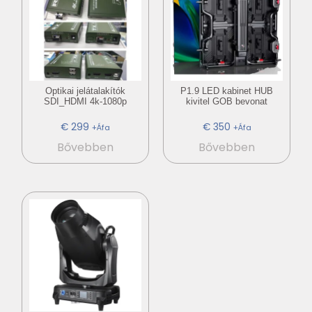
Optikai jelátalakítók
P1.9 LED kabinet HUB
SDI_HDMI 4k-1080p
kivitel GOB bevonat
€
299
€
350
+Áfa
+Áfa
Bővebben
Bővebben