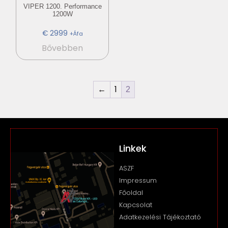
VIPER 1200. Performance
1200W
€
2999
+Áfa
Bővebben
←
1
2
Linkek
ASZF
Impressum
Főoldal
Kapcsolat
Adatkezelési Tájékoztató