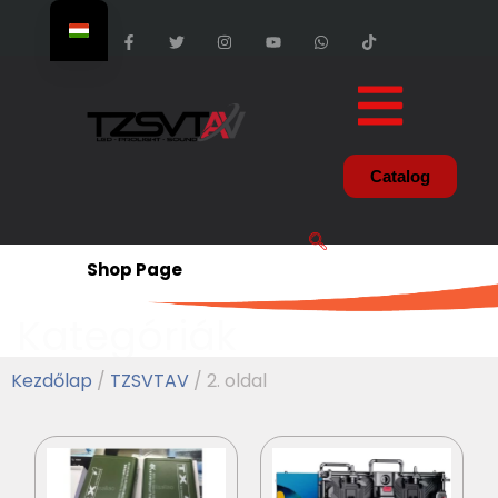
Catalog
Shop Page
Kategóriák
Kezdőlap
/
TZSVTAV
/ 2. oldal