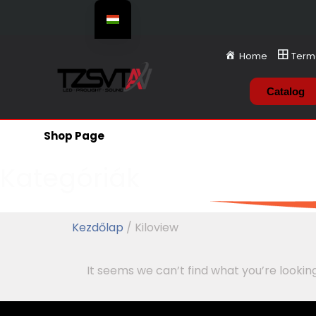
Home
Term
Catalog
Shop Page
Kategóriák
Kezdőlap
/ Kiloview
It seems we can’t find what you’re looking