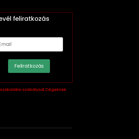
levél feliratkozás
Feliratkozás
sszaküldési szabályzat Cégeknek