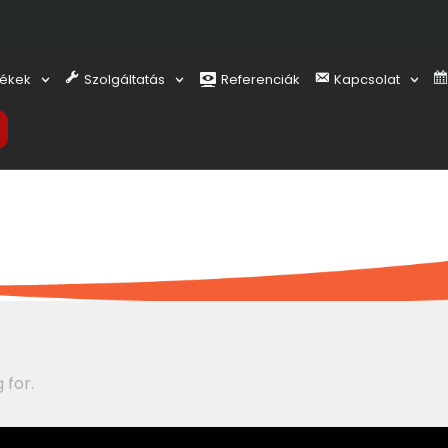
ékek
Szolgáltatás
Referenciák
Kapcsolat
 for.