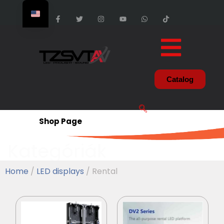
Catalog
Shop Page
Kategóriák
Home
/
LED displays
/ Rental