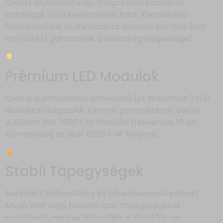
Öntött alumínium vagy magnézium kabinetek
biztosítják a zökkenőmentes falat. Kiemelkedő
hőelvezetésük és minimalista illesztési pontjaik (0.01
mm tűrés) garantálják a vizuális egységességet.
Prémium LED Modulok
Csak a legmagasabb színvonalú (pl. NationStar) LED
diódákkal dolgozunk. Kiemelt paraméterek: GKGD,
JLX,Giant Bull 7680+ Hz frissítési frekvencia, 16 bit
színmélység és akár 8000+ nit fényerő.
Stabil Tápegységek
Beépített túlfeszültség és hővédelemmel ellátott
Mean Well vagy hasonló ipari tápegységeket
használunk, melyek biztosítják a stabil 5V-os