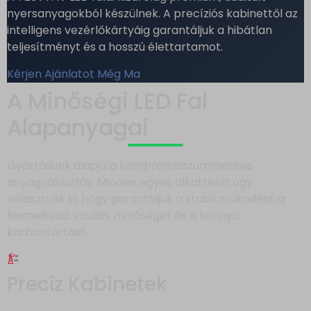
nyersanyagokból készülnek. A precíziós kabinettől az
intelligens vezérlőkártyáig garantáljuk a hibátlan
teljesítményt és a hosszú élettartamot.
Kérjen Ajánlatot Még Ma
A Minőségi LED Fal
Alapanyagai
Gyártásunk alapja a kompromisszummentes
anyagválasztás. Minden egyes alkatrészt úgy
választunk ki, hogy garantáljuk a stabil működést, a
kiemelkedő vizuális minőséget és a könnyű
karbantartást.
Precíz Kabinetek