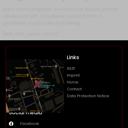
Bízza ránk a projektet, és élvezze az egyedi gyártás
minden előnyét, a tökéletes pixelosztástól a
gondtalan, hosszú távú működésig.
[led_wall_quote_form]
Links
ASZF
Imprint
Home
Contact
Data Protection Notice
Social media
Facebook