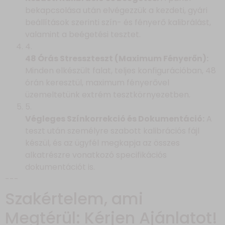
bekapcsolása után elvégezzük a kezdeti, gyári
beállítások szerinti szín- és fényerő kalibrálást,
valamint a beégetési tesztet.
4.
48 Órás Stresszteszt (Maximum Fényerőn):
Minden elkészült falat, teljes konfigurációban, 48
órán keresztül, maximum fényerővel
üzemeltetünk extrém tesztkörnyezetben.
5.
Végleges Színkorrekció és Dokumentáció:
A
teszt után személyre szabott kalibrációs fájl
készül, és az ügyfél megkapja az összes
alkatrészre vonatkozó specifikációs
dokumentációt is.
---
Szakértelem, ami
Megtérül: Kérjen Ajánlatot!