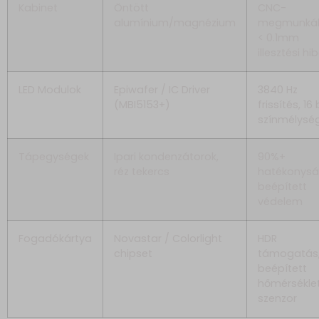
Kabinet
Öntött
CNC-
alumínium/magnézium
megmunkál
< 0.1mm
illesztési hi
LED Modulok
Epiwafer / IC Driver
3840 Hz
(MBI5153+)
frissítés, 16 
színmélysé
Tápegységek
Ipari kondenzátorok,
90%+
réz tekercs
hatékonysá
beépített
védelem
Fogadókártya
Novastar / Colorlight
HDR
chipset
támogatás
beépített
hőmérsékle
szenzor