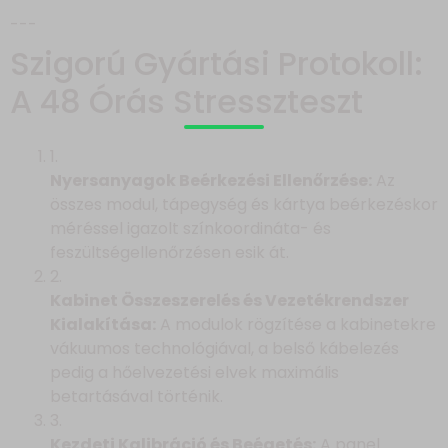
---
Szigorú Gyártási Protokoll:
A 48 Órás Stresszteszt
1.
Nyersanyagok Beérkezési Ellenőrzése:
Az
összes modul, tápegység és kártya beérkezéskor
méréssel igazolt színkoordináta- és
feszültségellenőrzésen esik át.
2.
Kabinet Összeszerelés és Vezetékrendszer
Kialakítása:
A modulok rögzítése a kabinetekre
vákuumos technológiával, a belső kábelezés
pedig a hőelvezetési elvek maximális
betartásával történik.
3.
Kezdeti Kalibráció és Beégetés:
A panel