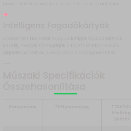
áramellátást a folyamatos, non-stop működéshez.
Intelligens Fogadókártyák
A vezérlést Novastar vagy Colorlight fogadókártyák
kezelik, melyek támogatják a fejlett színkorrekciós
algoritmusokat és a valós idejű hibadiagnosztikát.
---
Műszaki Specifikációk
Összehasonlítása
Komponens
Fő Nyersanyag
TZSVTA
Minőség
Elvárás