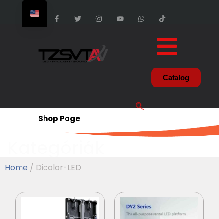
Catalog
Shop Page
Kategóriák
Home
/ Dicolor-LED