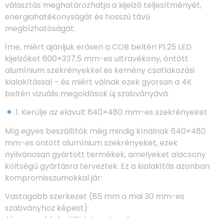
választás meghatározhatja a kijelző teljesítményét,
energiahatékonyságát és hosszú távú
megbízhatóságát.
Íme, miért ajánljuk erősen a COB beltéri P1.25 LED
kijelzőket 600×337,5 mm-es ultravékony, öntött
alumínium szekrényekkel és kemény csatlakozási
kialakítással – és miért válnak ezek gyorsan a 4K
beltéri vizuális megoldások új szabványává.
1. Kerülje az elavult 640×480 mm-es szekrényeket
Míg egyes beszállítók még mindig kínálnak 640×480
mm-es öntött alumínium szekrényeket, ezek
nyilvánosan gyártott termékek, amelyeket alacsony
költségű gyártásra terveztek. Ez a kialakítás azonban
kompromisszumokkal jár:
Vastagabb szerkezet (85 mm a mai 30 mm-es
szabványhoz képest)