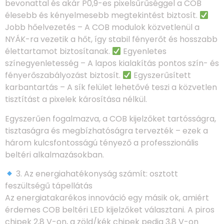
bevonattal és akár P0,9-es pixelsűrűséggel a COB
élesebb és kényelmesebb megtekintést biztosít.
Jobb hőelvezetés – A COB modulok közvetlenül a
NYÁK-ra vezetik a hőt, így stabil fényerőt és hosszabb
élettartamot biztosítanak.
Egyenletes
színegyenletesség – A lapos kialakítás pontos szín- és
fényerőszabályozást biztosít.
Egyszerűsített
karbantartás – A sík felület lehetővé teszi a közvetlen
tisztítást a pixelek károsítása nélkül.
Egyszerűen fogalmazva, a COB kijelzőket tartósságra,
tisztaságra és megbízhatóságra tervezték – ezek a
három kulcsfontosságú tényező a professzionális
beltéri alkalmazásokban.
3. Az energiahatékonyság számít: osztott
feszültségű tápellátás
Az energiatakarékos innováció egy másik ok, amiért
érdemes COB beltéri LED kijelzőket választani. A piros
chipek 2,8 V-on, a zöld/kék chipek pedig 3,8 V-on