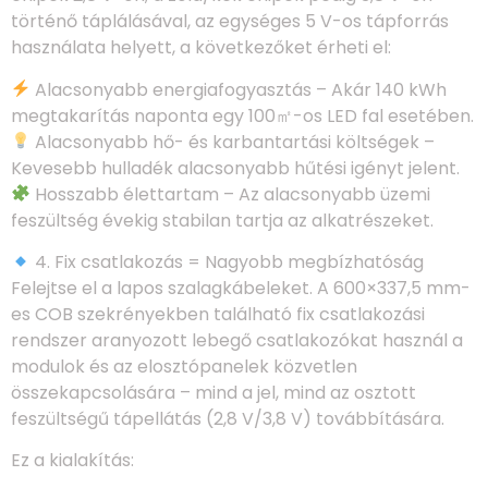
történő táplálásával, az egységes 5 V-os tápforrás
használata helyett, a következőket érheti el:
Alacsonyabb energiafogyasztás – Akár 140 kWh
megtakarítás naponta egy 100㎡-os LED fal esetében.
Alacsonyabb hő- és karbantartási költségek –
Kevesebb hulladék alacsonyabb hűtési igényt jelent.
Hosszabb élettartam – Az alacsonyabb üzemi
feszültség évekig stabilan tartja az alkatrészeket.
4. Fix csatlakozás = Nagyobb megbízhatóság
Felejtse el a lapos szalagkábeleket. A 600×337,5 mm-
es COB szekrényekben található fix csatlakozási
rendszer aranyozott lebegő csatlakozókat használ a
modulok és az elosztópanelek közvetlen
összekapcsolására – mind a jel, mind az osztott
feszültségű tápellátás (2,8 V/3,8 V) továbbítására.
Ez a kialakítás: