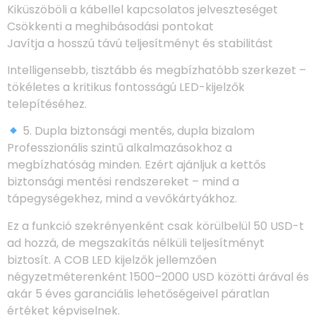
Kiküszöböli a kábellel kapcsolatos jelveszteséget
Csökkenti a meghibásodási pontokat
Javítja a hosszú távú teljesítményt és stabilitást
Intelligensebb, tisztább és megbízhatóbb szerkezet –
tökéletes a kritikus fontosságú LED-kijelzők
telepítéséhez.
5. Dupla biztonsági mentés, dupla bizalom
Professzionális szintű alkalmazásokhoz a
megbízhatóság minden. Ezért ajánljuk a kettős
biztonsági mentési rendszereket – mind a
tápegységekhez, mind a vevőkártyákhoz.
Ez a funkció szekrényenként csak körülbelül 50 USD-t
ad hozzá, de megszakítás nélküli teljesítményt
biztosít. A COB LED kijelzők jellemzően
négyzetméterenként 1500–2000 USD közötti árával és
akár 5 éves garanciális lehetőségeivel páratlan
értéket képviselnek.