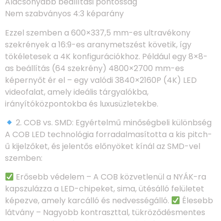
Alacsonyabb beállítási pontosság
Nem szabványos 4:3 képarány
Ezzel szemben a 600×337,5 mm-es ultravékony
szekrények a 16:9-es aranymetszést követik, így
tökéletesek a 4K konfigurációkhoz. Például egy 8×8-
as beállítás (64 szekrény) 4800×2700 mm-es
képernyőt ér el – egy valódi 3840×2160P (4K) LED
videofalat, amely ideális tárgyalókba,
irányítóközpontokba és luxusüzletekbe.
2. COB vs. SMD: Egyértelmű minőségbeli különbség
A COB LED technológia forradalmasította a kis pitch-
ű kijelzőket, és jelentős előnyöket kínál az SMD-vel
szemben:
Erősebb védelem – A COB közvetlenül a NYÁK-ra
kapszulázza a LED-chipeket, sima, ütésálló felületet
képezve, amely karcálló és nedvességálló.
Élesebb
látvány – Nagyobb kontraszttal, tükröződésmentes