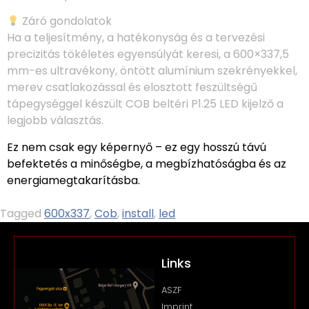
Záró gondolatok
Ha a teljesítmény, a hatékonyság és a tervezési
precizitás tökéletes egyensúlyát keresi, a 600×337,5
mm-es ultravékony, öntött alumínium szekrényekkel,
merev csatlakozással és elosztott feszültségű
tápegységgel készült COB beltéri P1.25 LED kijelző a
legjobb választás.
Ez nem csak egy képernyő – ez egy hosszú távú
befektetés a minőségbe, a megbízhatóságba és az
energiamegtakarításba.
Tagged
600x337
,
Cob
,
install
,
led
Links
ASZF
Imprint