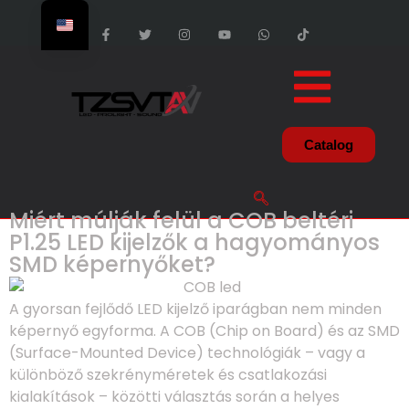
Catalog
Miért múlják felül a COB beltéri
P1.25 LED kijelzők a hagyományos
SMD képernyőket?
A gyorsan fejlődő LED kijelző iparágban nem minden
képernyő egyforma. A COB (Chip on Board) és az SMD
(Surface-Mounted Device) technológiák – vagy a
különböző szekrényméretek és csatlakozási
kialakítások – közötti választás során a helyes